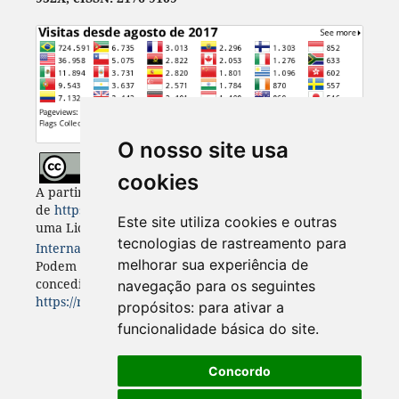
O nosso site usa
cookies
A partir de 2023, Desenvolvimento e Meio Ambiente
de
https://revistas.ufpr.br/made
está licenciada com
Este site utiliza cookies e outras
uma Licença
Creative Commons - Atribuição 4.0
tecnologias de rastreamento para
Internacional
. CC BY 4.0
melhorar sua experiência de
Podem estar disponíveis autorizações adicionais às
concedidas no âmbito desta licença em
navegação para os seguintes
https://revistas.ufpr.br/made/about
.
propósitos:
para ativar a
funcionalidade básica do site
.
Concordo