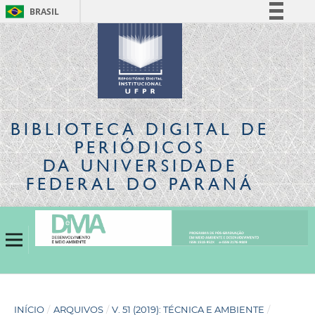
BRASIL
Simplifique!
Comunica BR
Participe
Acesso à informação
Legislação
BIBLIOTECA DIGITAL
DE
Canais
PERIÓDICOS
DA UNIVERSIDADE
FEDERAL DO PARANÁ
INÍCIO
/
ARQUIVOS
/
V. 51 (2019): TÉCNICA E AMBIENTE
/