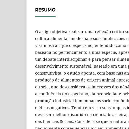
RESUMO
O artigo objetiva realizar uma reflexão crítica 
cultura alimentar moderna e suas implicações no
visa mostrar que o especismo, entendido como
baseada no pertencimento a uma espécie, aprese
um debate interdisciplinar e para pensar dime
desenvolvimento sustentável. Baseado em uma p
construtivista, o estudo aponta, com base nas an
produção de alimentos de origem animal aprese
ou seja, que desconsidera os interesses dos nã
a confluência do especismo, da propriedade pr
produção industrial tem impactos socioeconômico
e éticos negativos. Tendo em vista suas amplas 
deve ser melhor discutido na ciência brasileira
das Ciências Sociais. Considera-se que a natura
não somente consequências sociais, ambientais e