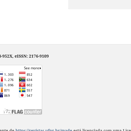
-952X, eISSN: 2176-9109
ente
de
https://revistas.ufpr.br/made
está licenciada com uma Lic