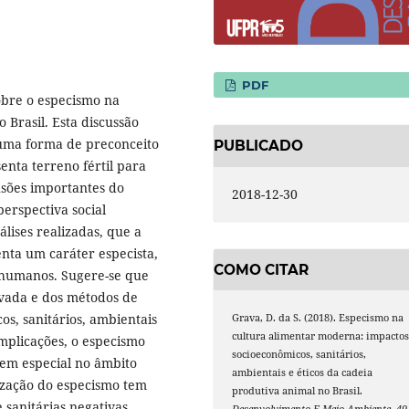
PDF
sobre o especismo na
 Brasil. Esta discussão
 uma forma de preconceito
PUBLICADO
nta terreno fértil para
nsões importantes do
2018-12-30
erspectiva social
álises realizadas, que a
nta um caráter especista,
COMO CITAR
o-humanos. Sugere-se que
ivada e dos métodos de
s, sanitários, ambientais
Grava, D. da S. (2018). Especismo na
cultura alimentar moderna: impacto
implicações, o especismo
socioeconômicos, sanitários,
, em especial no âmbito
ambientais e éticos da cadeia
lização do especismo tem
produtiva animal no Brasil.
 sanitárias negativas,