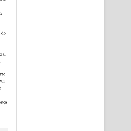
m
 do
ial
.
rto
v.1
o
ença
s