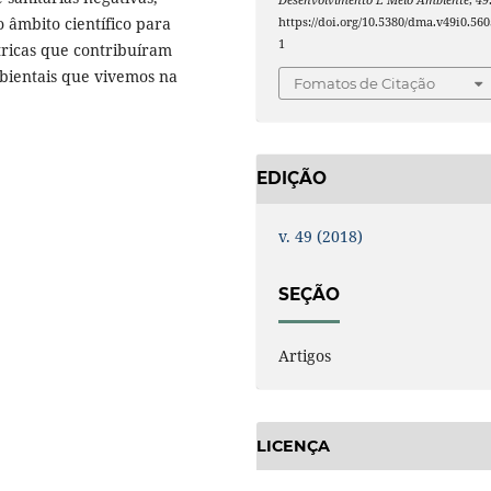
Desenvolvimento E Meio Ambiente
,
49
 âmbito científico para
https://doi.org/10.5380/dma.v49i0.560
1
tricas que contribuíram
bientais que vivemos na
Fomatos de Citação
EDIÇÃO
v. 49 (2018)
SEÇÃO
Artigos
LICENÇA