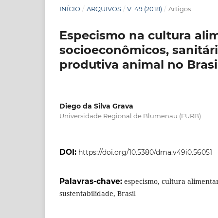
INÍCIO
/
ARQUIVOS
/
V. 49 (2018)
/
Artigos
Especismo na cultura ali
socioeconômicos, sanitári
produtiva animal no Brasi
Diego da Silva Grava
Universidade Regional de Blumenau (FURB)
DOI:
https://doi.org/10.5380/dma.v49i0.56051
Palavras-chave:
especismo, cultura aliment
sustentabilidade, Brasil