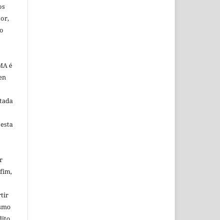
os
or,
ão
MA é
en
tada
 esta
r
fim,
tir
esmo
dito