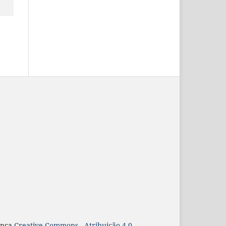
ença
Creative Commons - Atribuição 4.0