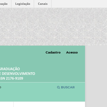
mação
Legislação
Canais
Cadastro
Acesso
O
BUSCAR