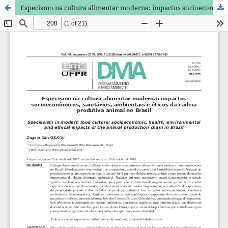
Especismo na cultura alimentar moderna: impactos socioeconômicos, sanitários, ambientais e éticos da cadeia produtiva animal no Brasil