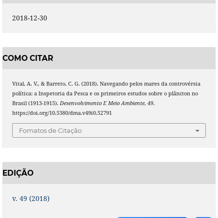
2018-12-30
COMO CITAR
Vital, A. V., & Barreto, C. G. (2018). Navegando pelos mares da controvérsia
política: a Inspetoria da Pesca e os primeiros estudos sobre o plâncton no
Brasil (1913-1915).
Desenvolvimento E Meio Ambiente
,
49
.
https://doi.org/10.5380/dma.v49i0.52791
Fomatos de Citação
EDIÇÃO
v. 49 (2018)