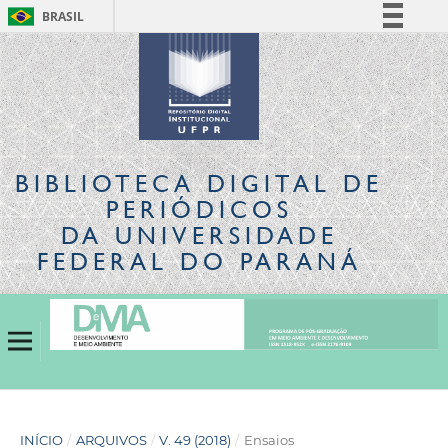
BRASIL
Simplifique!
Comunica BR
Participe
Acesso à informação
Legislação
BIBLIOTECA DIGITAL
DE
Canais
PERIÓDICOS
DA UNIVERSIDADE
FEDERAL DO PARANÁ
INÍCIO
/
ARQUIVOS
/
V. 49 (2018)
/
Ensaios