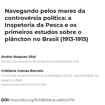
Navegando pelos mares da
controvérsia política: a
Inspetoria da Pesca e os
primeiros estudos sobre o
plâncton no Brasil (1913-1915)
Andre Vasques Vital
Centro Universitário de Anápolis (UniEVANGELICA)
Cristiane Gomes Barreto
Centro de Desenvolvimento Sustentável (CDS), Universidade de
Brasília (UNB)
http://orcid.org/0000-0003-3509-3158
DOI:
https://doi.org/10.5380/dma.v49i0.52791