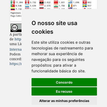
O nosso site usa
cookies
A partir de 2023, Desenvolvimento e Meio Ambiente
de
https://revistas.ufpr.br/made
está licenciada com
Este site utiliza cookies e outras
uma Licença
Creative Commons - Atribuição 4.0
tecnologias de rastreamento para
Internacional
. CC BY 4.0
melhorar sua experiência de
Podem estar disponíveis autorizações adicionais às
concedidas no âmbito desta licença em
navegação para os seguintes
https://revistas.ufpr.br/made/about
.
propósitos:
para ativar a
funcionalidade básica do site
.
Concordo
Eu recuso
Alterar as minhas preferências