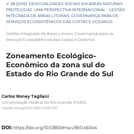
V. 38 (2016): DESIGUALDADES SOCIAIS EM ÁREAS NATURAIS
PROTEGIDAS: UMA PERSPECTIVA INTERNACIONAL - GESTÃO
INTEGRADA DE ÁREAS LITORAIS: GOVERNANÇA PARA OS
SERVIÇOS ECOSSISTÊMICOS DAS COSTAS E OCEANOS
/
Gestão Integrada de Áreas Litorais: Governança para os
Serviços Ecossistêmicos das Costas e Oceanos
Zoneamento Ecológico-
Econômico da zona sul do
Estado do Rio Grande do Sul
Carlos Roney Tagliani
Universidade Federal do Rio Grande (FURG)
http://orcid.org/0000-0001-5476-1727
DOI:
https://doi.org/10.5380/dma.v38i0.46044