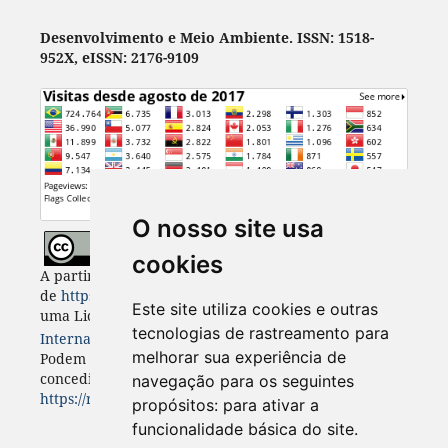
Desenvolvimento e Meio Ambiente. ISSN: 1518-
952X, eISSN: 2176-9109
O nosso site usa
cookies
A partir de 2023, Desenvolvimento e Meio Ambiente
de
https://revistas.ufpr.br/made
está licenciada com
Este site utiliza cookies e outras
uma Licença
Creative Commons - Atribuição 4.0
tecnologias de rastreamento para
Internacional
. CC BY 4.0
melhorar sua experiência de
Podem estar disponíveis autorizações adicionais às
concedidas no âmbito desta licença em
navegação para os seguintes
https://revistas.ufpr.br/made/about
.
propósitos:
para ativar a
funcionalidade básica do site
.