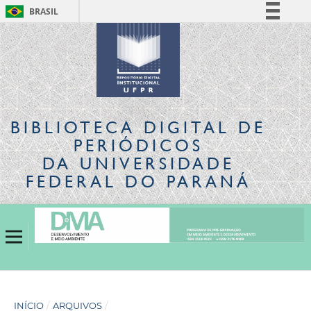
BRASIL
Simplifique!
Comunica BR
Participe
Acesso à informação
Legislação
BIBLIOTECA DIGITAL
DE
Canais
PERIÓDICOS
DA UNIVERSIDADE
FEDERAL DO PARANÁ
INÍCIO
/
ARQUIVOS
/