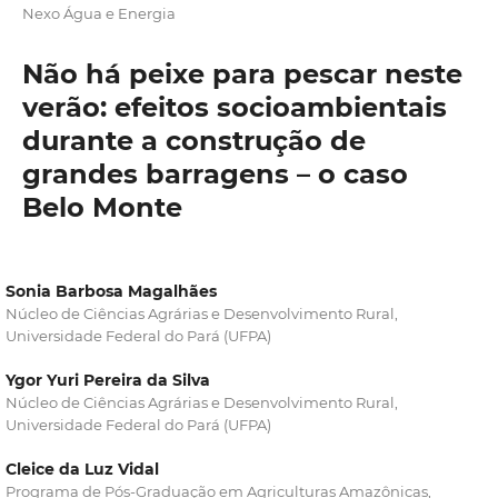
Nexo Água e Energia
Não há peixe para pescar neste
verão: efeitos socioambientais
durante a construção de
grandes barragens – o caso
Belo Monte
Sonia Barbosa Magalhães
Núcleo de Ciências Agrárias e Desenvolvimento Rural,
Universidade Federal do Pará (UFPA)
Ygor Yuri Pereira da Silva
Núcleo de Ciências Agrárias e Desenvolvimento Rural,
Universidade Federal do Pará (UFPA)
Cleice da Luz Vidal
Programa de Pós-Graduação em Agriculturas Amazônicas,