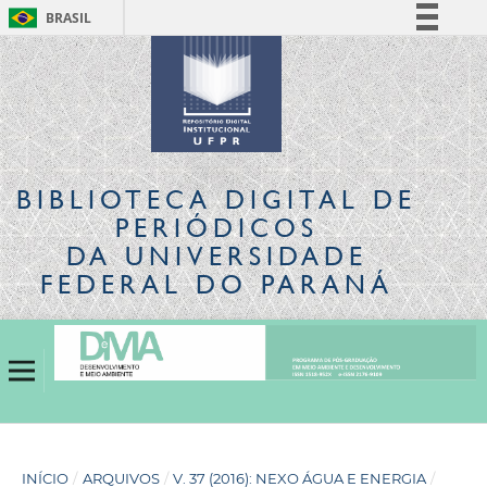
BRASIL
Simplifique!
Comunica BR
Participe
Acesso à informação
Legislação
BIBLIOTECA DIGITAL
DE
Canais
PERIÓDICOS
DA UNIVERSIDADE
FEDERAL DO PARANÁ
INÍCIO
/
ARQUIVOS
/
V. 37 (2016): NEXO ÁGUA E ENERGIA
/