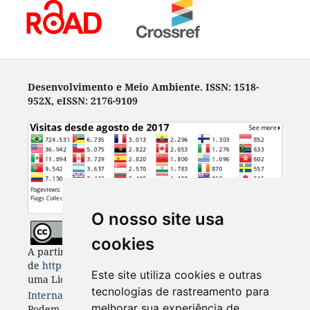
Desenvolvimento e Meio Ambiente. ISSN: 1518-
952X, eISSN: 2176-9109
O nosso site usa
cookies
A partir de 2023, Desenvolvimento e Meio Ambiente
de
https://revistas.ufpr.br/made
está licenciada com
Este site utiliza cookies e outras
uma Licença
Creative Commons - Atribuição 4.0
tecnologias de rastreamento para
Internacional
. CC BY 4.0
melhorar sua experiência de
Podem estar disponíveis autorizações adicionais às