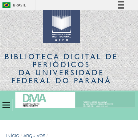
BRASIL
Simplifique!
Comunica BR
Participe
Acesso à informação
Legislação
BIBLIOTECA DIGITAL
DE
Canais
PERIÓDICOS
DA UNIVERSIDADE
FEDERAL DO PARANÁ
INÍCIO
/
ARQUIVOS
/