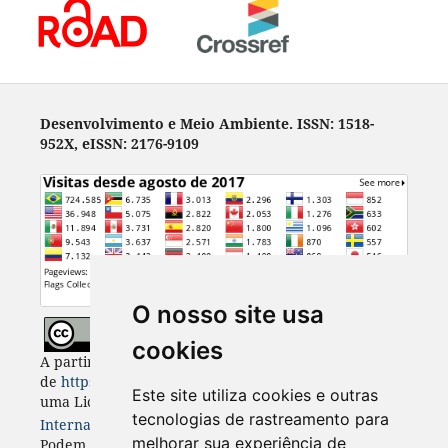
Desenvolvimento e Meio Ambiente. ISSN: 1518-
952X, eISSN: 2176-9109
O nosso site usa
cookies
A partir de 2023, Desenvolvimento e Meio Ambiente
de
https://revistas.ufpr.br/made
está licenciada com
Este site utiliza cookies e outras
uma Licença
Creative Commons - Atribuição 4.0
tecnologias de rastreamento para
Internacional
. CC BY 4.0
melhorar sua experiência de
Podem estar disponíveis autorizações adicionais às