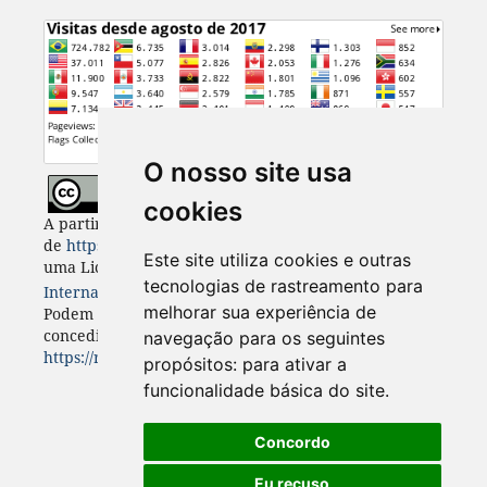
O nosso site usa
cookies
A partir de 2023, Desenvolvimento e Meio Ambiente
de
https://revistas.ufpr.br/made
está licenciada com
Este site utiliza cookies e outras
uma Licença
Creative Commons - Atribuição 4.0
tecnologias de rastreamento para
Internacional
. CC BY 4.0
melhorar sua experiência de
Podem estar disponíveis autorizações adicionais às
concedidas no âmbito desta licença em
navegação para os seguintes
https://revistas.ufpr.br/made/about
.
propósitos:
para ativar a
funcionalidade básica do site
.
Concordo
Eu recuso