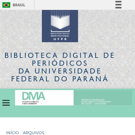
BRASIL
Simplifique!
Comunica BR
Participe
Acesso à informação
Legislação
BIBLIOTECA DIGITAL
DE
Canais
PERIÓDICOS
DA UNIVERSIDADE
FEDERAL DO PARANÁ
INÍCIO
/
ARQUIVOS
/