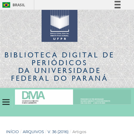
BRASIL
Simplifique!
Comunica BR
Participe
Acesso à informação
Legislação
BIBLIOTECA DIGITAL
DE
Canais
PERIÓDICOS
DA UNIVERSIDADE
FEDERAL DO PARANÁ
INÍCIO
/
ARQUIVOS
/
V. 36 (2016)
/
Artigos