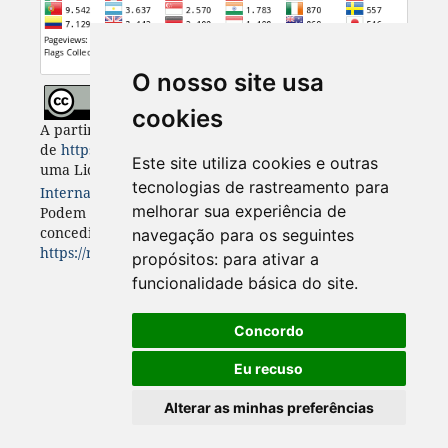
O nosso site usa
cookies
A partir de 2023, Desenvolvimento e Meio Ambiente
de
https://revistas.ufpr.br/made
está licenciada com
Este site utiliza cookies e outras
uma Licença
Creative Commons - Atribuição 4.0
tecnologias de rastreamento para
Internacional
. CC BY 4.0
melhorar sua experiência de
Podem estar disponíveis autorizações adicionais às
concedidas no âmbito desta licença em
navegação para os seguintes
https://revistas.ufpr.br/made/about
.
propósitos:
para ativar a
funcionalidade básica do site
.
Concordo
Eu recuso
Alterar as minhas preferências