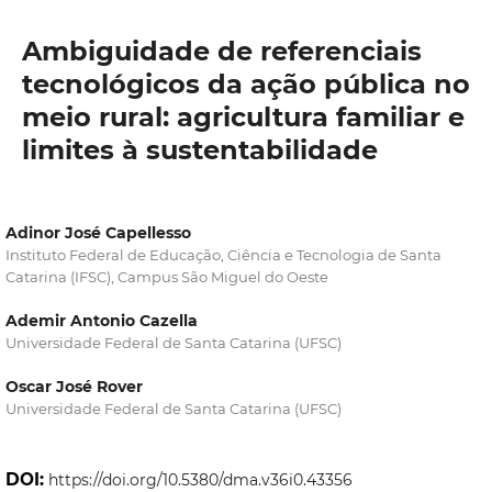
Ambiguidade de referenciais
tecnológicos da ação pública no
meio rural: agricultura familiar e
limites à sustentabilidade
Adinor José Capellesso
Instituto Federal de Educação, Ciência e Tecnologia de Santa
Catarina (IFSC), Campus São Miguel do Oeste
Ademir Antonio Cazella
Universidade Federal de Santa Catarina (UFSC)
Oscar José Rover
Universidade Federal de Santa Catarina (UFSC)
DOI:
https://doi.org/10.5380/dma.v36i0.43356