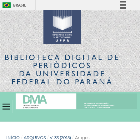
BRASIL
Simplifique!
Comunica BR
Participe
Acesso à informação
Legislação
BIBLIOTECA DIGITAL
DE
Canais
PERIÓDICOS
DA UNIVERSIDADE
FEDERAL DO PARANÁ
INÍCIO
/
ARQUIVOS
/
V. 33 (2015)
/
Artigos