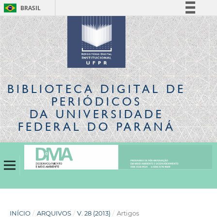
BRASIL
Simplifique!
Comunica BR
Participe
Acesso à informação
Legislação
BIBLIOTECA DIGITAL
DE
Canais
PERIÓDICOS
DA UNIVERSIDADE
FEDERAL DO PARANÁ
INÍCIO
/
ARQUIVOS
/
V. 28 (2013)
/
Artigos