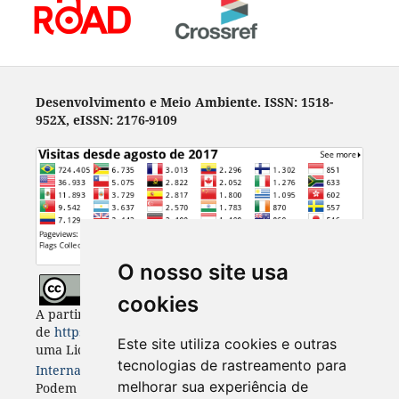
Desenvolvimento e Meio Ambiente. ISSN: 1518-
952X, eISSN: 2176-9109
O nosso site usa
cookies
A partir de 2023, Desenvolvimento e Meio Ambiente
de
https://revistas.ufpr.br/made
está licenciada com
Este site utiliza cookies e outras
uma Licença
Creative Commons - Atribuição 4.0
tecnologias de rastreamento para
Internacional
. CC BY 4.0
melhorar sua experiência de
Podem estar disponíveis autorizações adicionais às