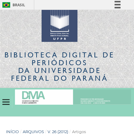
BRASIL
Simplifique!
Comunica BR
Participe
Acesso à informação
Legislação
BIBLIOTECA DIGITAL
DE
Canais
PERIÓDICOS
DA UNIVERSIDADE
FEDERAL DO PARANÁ
INÍCIO
/
ARQUIVOS
/
V. 26 (2012)
/
Artigos