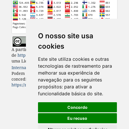
O nosso site usa
cookies
A partir de 2023, Desenvolvimento e Meio Ambiente
de
https://revistas.ufpr.br/made
está licenciada com
Este site utiliza cookies e outras
uma Licença
Creative Commons - Atribuição 4.0
tecnologias de rastreamento para
Internacional
. CC BY 4.0
melhorar sua experiência de
Podem estar disponíveis autorizações adicionais às
concedidas no âmbito desta licença em
navegação para os seguintes
https://revistas.ufpr.br/made/about
.
propósitos:
para ativar a
funcionalidade básica do site
.
Concordo
Eu recuso