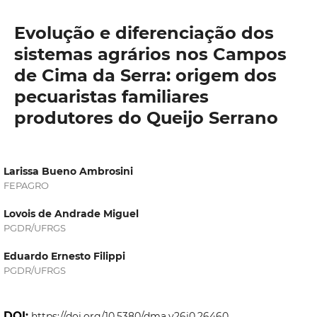
Evolução e diferenciação dos
sistemas agrários nos Campos
de Cima da Serra: origem dos
pecuaristas familiares
produtores do Queijo Serrano
Larissa Bueno Ambrosini
FEPAGRO
Lovois de Andrade Miguel
PGDR/UFRGS
Eduardo Ernesto Filippi
PGDR/UFRGS
DOI:
https://doi.org/10.5380/dma.v26i0.26460