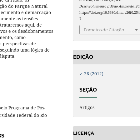
ção do Parque Natural
Desenvolvimento E Meio Ambiente
,
26
nhecimento e demarcação
https://doi.org/10.5380/dma.v26i0.254
tamente as tensões
7
 trataremos aqui, de
Fomatos de Citação
ivos e os desdobramentos
omento, como
 perspectivas de
, seguindo uma lógica de
disputa.
EDIÇÃO
v. 26 (2012)
SEÇÃO
Artigos
pelo Programa de Pós-
sidade Federal do Rio
LICENÇA
GS