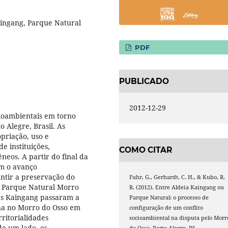
Kaingang, Parque Natural
PDF
PUBLICADO
2012-12-29
cioambientais em torno
 Alegre, Brasil. As
priação, uso e
e instituições,
COMO CITAR
neos. A partir do final da
om o avanço
antir a preservação do
Fuhr, G., Gerhardt, C. H., & Kubo, R.
o Parque Natural Morro
R. (2012). Entre Aldeia Kaingang ou
nas Kaingang passaram a
Parque Natural: o processo de
na no Morro do Osso em
configuração de um conflito
ritorialidades
socioambiental na disputa pelo Morr
de um lado, os
do Osso, Porto Alegre, RS.