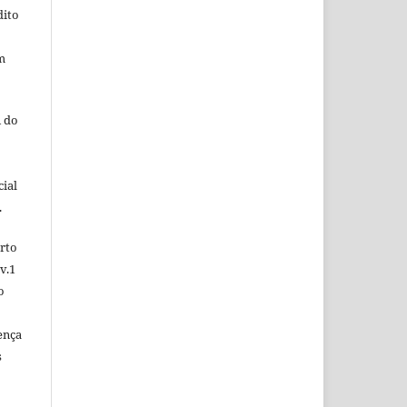
dito
m
 do
ial
.
rto
v.1
o
ença
s