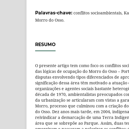
Palavras-chave:
conflitos socioambientais, 
Morro do Osso.
RESUMO
O presente artigo tem como foco os conflitos so
das lógicas de ocupação do Morro do Osso – Porto
disputas envolvendo tipos diferenciados de apro
significação dessa área têm motivado a atuação d
organizações e agentes sociais bastante heterogê
década de 1970, ambientalistas preocupados c
da urbanização se articularam com vistas a gar
Morro, processo que culminou com a criação d
do Osso. Dez anos mais tarde, em 2004, indíge
reivindicar a demarcação de uma Terra Indíge
área que se sobrepõe ao Parque. Assim, duas ter
emergiram e passaram a polarizar os conflitos: 