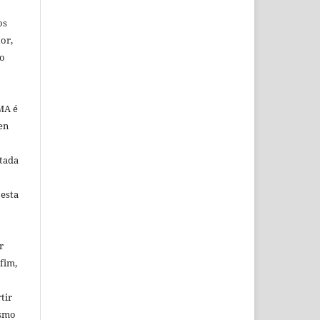
os
or,
ão
MA é
en
tada
 esta
r
fim,
tir
esmo