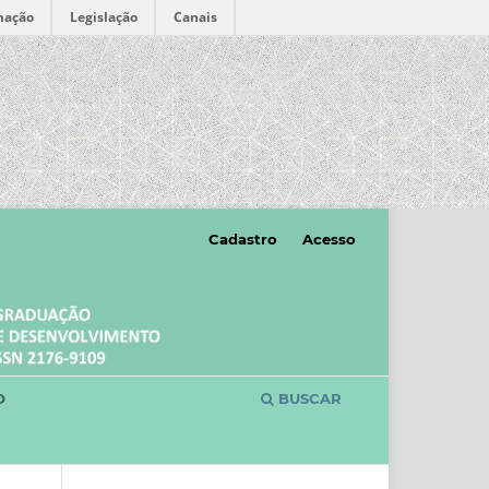
mação
Legislação
Canais
Cadastro
Acesso
O
BUSCAR