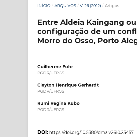
INÍCIO
/
ARQUIVOS
/
V. 26 (2012)
/
Artigos
Entre Aldeia Kaingang ou
configuração de um confl
Morro do Osso, Porto Aleg
Guilherme Fuhr
PGDR/UFRGS
Cleyton Henrique Gerhardt
PGDR/UFRGS
Rumi Regina Kubo
PGDR/UFRGS
DOI:
https://doi.org/10.5380/dma.v26i0.25457