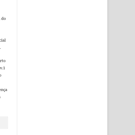
 do
ial
.
rto
v.1
o
ença
s