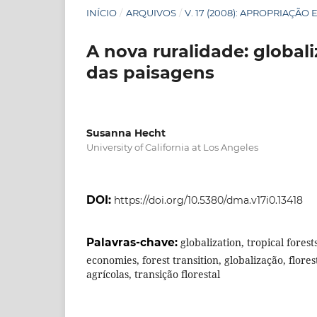
INÍCIO
/
ARQUIVOS
/
V. 17 (2008): APROPRIAÇÃ
A nova ruralidade: globa
das paisagens
Susanna Hecht
University of California at Los Angeles
DOI:
https://doi.org/10.5380/dma.v17i0.13418
Palavras-chave:
globalization, tropical fores
economies, forest transition, globalização, flore
agrícolas, transição florestal