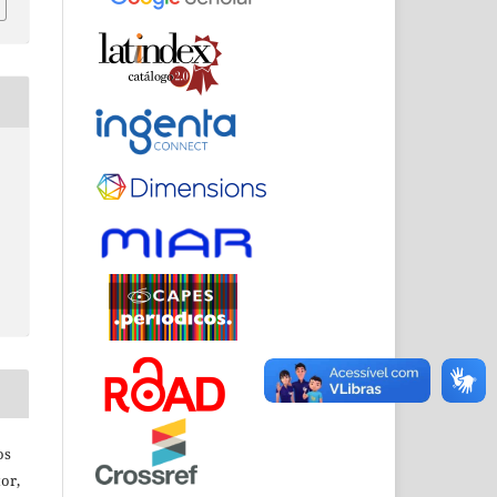
os
or,