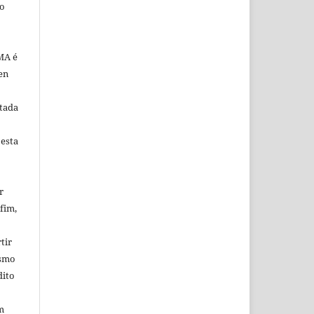
ão
MA é
en
tada
 esta
r
fim,
tir
esmo
dito
m