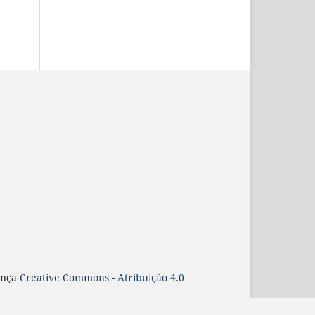
ença
Creative Commons - Atribuição 4.0
r/made/about
.