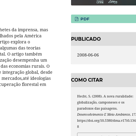
PDF
hetes da imprensa, mas
lhados pela América
PUBLICADO
rtigo explora o
 algumas das teorias
tal. O artigo também
2008-06-06
alização desempenha um
das economias rurais. O
e integração global, desde
, mercados,até ideologias
COMO CITAR
cuperação florestal em
Hecht, S. (2008). A nova ruralidade:
globalização, camponeses e os
paradoxos das paisagens.
Desenvolvimento E Meio Ambiente
,
17
https://doi.org/10.5380/dma.v17i0.134
8