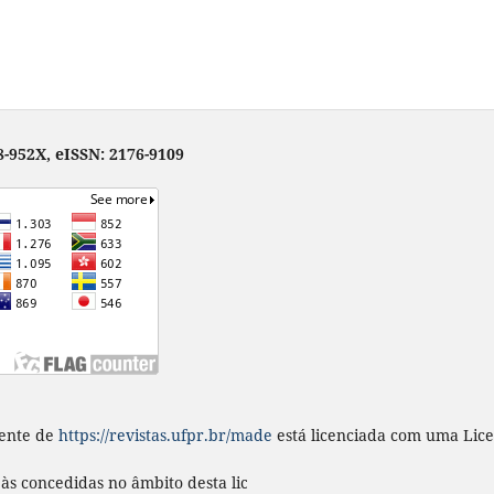
-952X, eISSN: 2176-9109
ente
de
https://revistas.ufpr.br/made
está licenciada com uma Lic
s às concedidas no âmbito desta licença em
https://revistas.ufpr.b