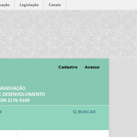
mação
Legislação
Canais
Cadastro
Acesso
O
BUSCAR