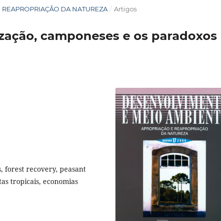
O E REAPROPRIAÇÃO DA NATUREZA
/
Artigos
lização, camponeses e os paradoxos
ts, forest recovery, peasant
stas tropicais, economias