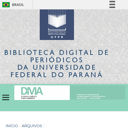
BRASIL
Simplifique!
Comunica BR
Participe
Acesso à informação
Legislação
BIBLIOTECA DIGITAL
DE
Canais
PERIÓDICOS
DA UNIVERSIDADE
FEDERAL DO PARANÁ
INÍCIO
/
ARQUIVOS
/