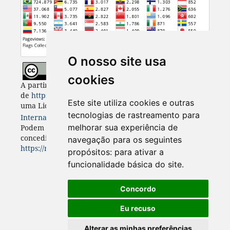
O nosso site usa
cookies
A partir de 2023, Desenvolvimento e Meio Ambiente
de
https://revistas.ufpr.br/made
está licenciada com
Este site utiliza cookies e outras
uma Licença
Creative Commons - Atribuição 4.0
tecnologias de rastreamento para
Internacional
. CC BY 4.0
melhorar sua experiência de
Podem estar disponíveis autorizações adicionais às
concedidas no âmbito desta licença em
navegação para os seguintes
https://revistas.ufpr.br/made/about
.
propósitos:
para ativar a
funcionalidade básica do site
.
Concordo
Eu recuso
Alterar as minhas preferências