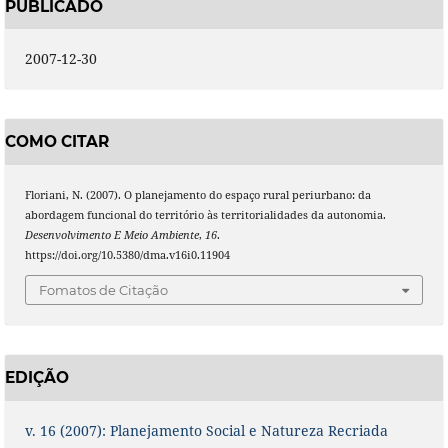
PUBLICADO
2007-12-30
COMO CITAR
Floriani, N. (2007). O planejamento do espaço rural periurbano: da
abordagem funcional do território às territorialidades da autonomia.
Desenvolvimento E Meio Ambiente
,
16
.
https://doi.org/10.5380/dma.v16i0.11904
Fomatos de Citação
EDIÇÃO
v. 16 (2007): Planejamento Social e Natureza Recriada