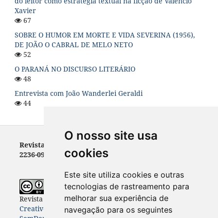
do leitor como estratégia textual na ficção de Valêncio
Xavier
67
SOBRE O HUMOR EM MORTE E VIDA SEVERINA (1956),
DE JOÃO O CABRAL DE MELO NETO
52
O PARANÁ NO DISCURSO LITERÁRIO
48
Entrevista com João Wanderlei Geraldi
44
O nosso site usa
Revista Letras - ISSN 0100-0888 (versão impressa) e
cookies
2236-0999 (versão eletrônica)
Este site utiliza cookies e outras
tecnologias de rastreamento para
melhorar sua experiência de
Revista Letras
está licenciada com uma Licença
Creative Commons Atribuição-NãoComercial-
navegação para os seguintes