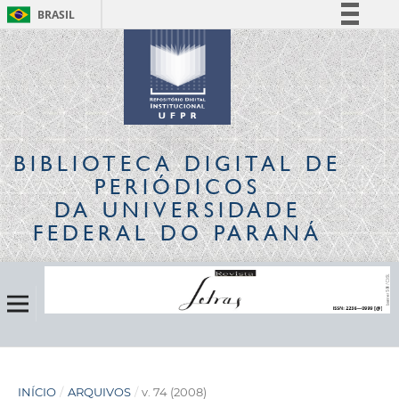
BRASIL
Simplifique!
Comunica BR
Participe
Acesso à informação
Legislação
BIBLIOTECA DIGITAL
DE
Canais
PERIÓDICOS
DA UNIVERSIDADE
FEDERAL DO PARANÁ
INÍCIO
/
ARQUIVOS
/
v. 74 (2008)