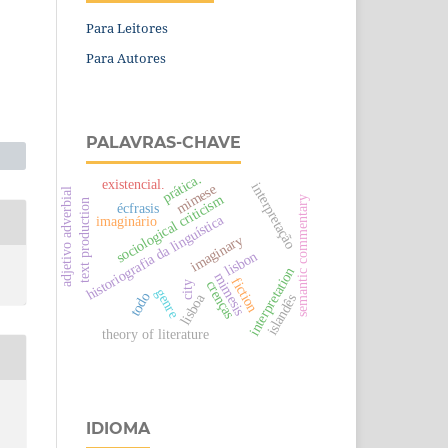
Para Leitores
Para Autores
PALAVRAS-CHAVE
prática.
existencial.
interpretação
mimese
adjetivo adverbial
sociological criticism
semantic commentary
text production
écfrasis
historiografia da linguística
imaginário
imaginary
lisbon
interpretation
mimesis
fiction
crenças
city
genre
todo
lisboa
islandês
theory of literature
a
IDIOMA