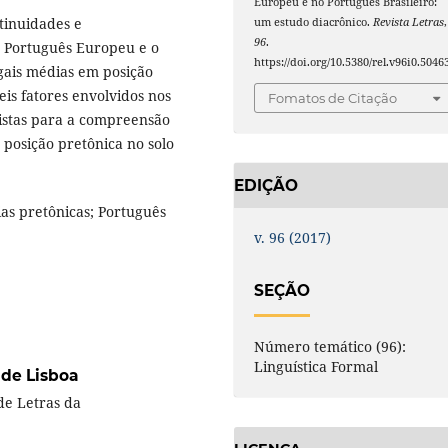
Europeu e no Português Brasileiro:
tinuidades e
um estudo diacrônico.
Revista Letras
,
96
.
o Português Europeu e o
https://doi.org/10.5380/rel.v96i0.5046
gais médias em posição
is fatores envolvidos nos
Fomatos de Citação
istas para a compreensão
 posição pretônica no solo
EDIÇÃO
ias pretônicas; Português
v. 96 (2017)
SEÇÃO
Número temático (96):
Linguística Formal
 de Lisboa
de Letras da