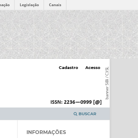
mação
Legislação
Canais
Cadastro
Acesso
BUSCAR
INFORMAÇÕES