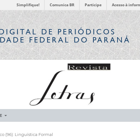
Simplifique!
Comunica BR
Participe
Acesso à infor
DIGITAL
DE PERIÓDICOS
IDADE FEDERAL DO PARANÁ
RE
 (96): Linguística Formal