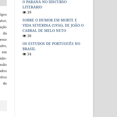
O PARANÁ NO DISCURSO
LITERÁRIO
39
igos
SOBRE O HUMOR EM MORTE E
utor,
VIDA SEVERINA (1956), DE JOÃO O
ação
CABRAL DE MELO NETO
e da
38
esso
OS ESTUDOS DE PORTUGUÊS NO
uito,
BRASIL
, em
34
não-
ssão
cados
itos
o de