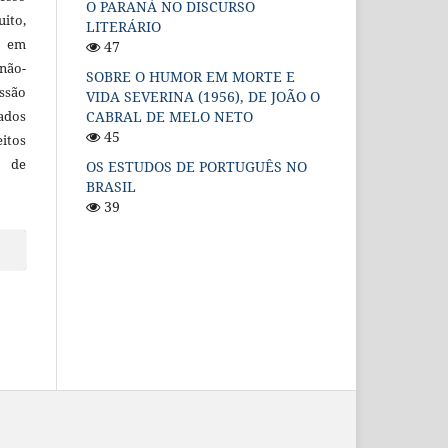
O PARANÁ NO DISCURSO
uito,
LITERÁRIO
, em
47
não-
SOBRE O HUMOR EM MORTE E
ssão
VIDA SEVERINA (1956), DE JOÃO O
cados
CABRAL DE MELO NETO
45
itos
o de
OS ESTUDOS DE PORTUGUÊS NO
BRASIL
39