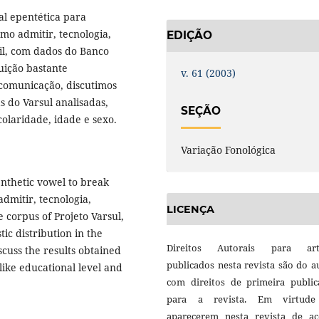
al epentética para
mo admitir, tecnologia,
EDIÇÃO
sil, com dados do Banco
uição bastante
v. 61 (2003)
a comunicação, discutimos
s do Varsul analisadas,
SEÇÃO
olaridade, idade e sexo.
Variação Fonológica
enthetic vowel to break
dmitir, tecnologia,
LICENÇA
e corpus of Projeto Varsul,
ic distribution in the
Direitos Autorais para art
scuss the results obtained
publicados nesta revista são do a
like educational level and
com direitos de primeira public
para a revista. Em virtud
aparecerem nesta revista de ac