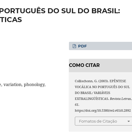
PORTUGUÊS DO SUL DO BRASIL:
TICAS
PDF
COMO CITAR
Collischonn, G. (2003). EPÊNTESE
e, variation, phonology,
VOCÁLICA NO PORTUGUÊS DO SUL
DO BRASIL: VARIÁVEIS
EXTRALINGÜÍSTICAS.
Revista Letras
,
61
.
https://doi.org/10.5380/rel.v61i0.2892
Fomatos de Citação