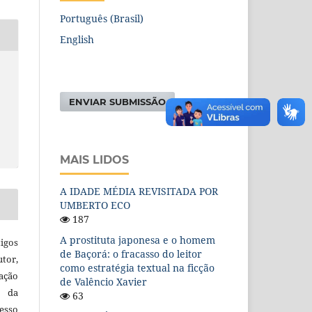
Português (Brasil)
English
ENVIAR SUBMISSÃO
MAIS LIDOS
A IDADE MÉDIA REVISITADA POR
UMBERTO ECO
187
A prostituta japonesa e o homem
igos
de Baçorá: o fracasso do leitor
utor,
como estratégia textual na ficção
ação
de Valêncio Xavier
e da
63
esso