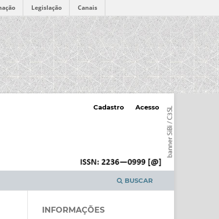
mação
Legislação
Canais
Cadastro
Acesso
BUSCAR
INFORMAÇÕES