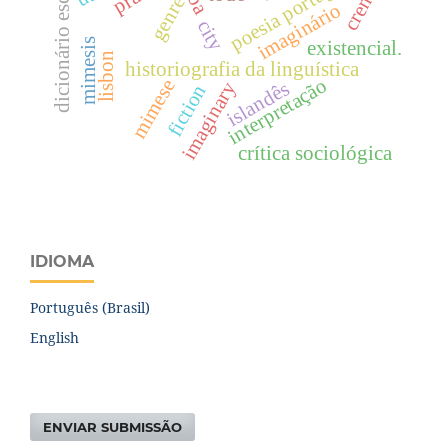
poesia portuguesa
dicionário escolar
crenças
genre
imaginário
city
mimesis
existencial.
lisbon
historiografia da linguística
interpretação
mimese
islandês
imaginary
fiction
crítica sociológica
IDIOMA
Português (Brasil)
English
ENVIAR SUBMISSÃO