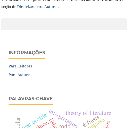
seção de
Diretrizes para Autores
.
INFORMAÇÕES
Para Leitores
Para Autores
PALAVRAS-CHAVE
interpretation
theory of literature
user profile
écfrasis
lisboa
prática.
todo