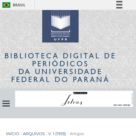
BRASIL
Simplifique!
Comunica BR
Participe
Acesso à informação
Legislação
BIBLIOTECA DIGITAL
DE
Canais
PERIÓDICOS
DA UNIVERSIDADE
FEDERAL DO PARANÁ
INÍCIO
/
ARQUIVOS
/
V. 1 (1953)
/
Artigos