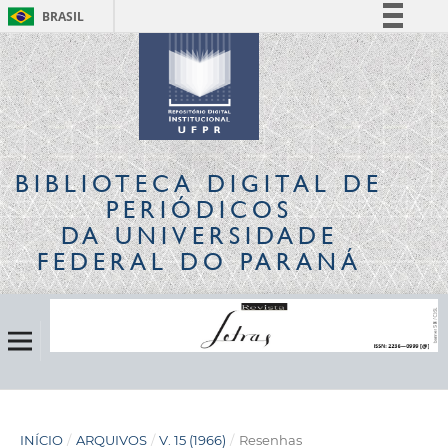
BRASIL
Simplifique!
Comunica BR
Participe
Acesso à informação
Legislação
BIBLIOTECA DIGITAL
DE
Canais
PERIÓDICOS
DA UNIVERSIDADE
FEDERAL DO PARANÁ
INÍCIO
/
ARQUIVOS
/
V. 15 (1966)
/
Resenhas