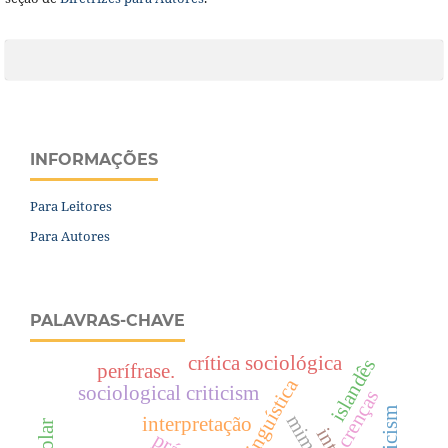
INFORMAÇÕES
Para Leitores
Para Autores
PALAVRAS-CHAVE
crítica sociológica
islandês
perífrase.
sociological criticism
crenças
mimese
interpretação