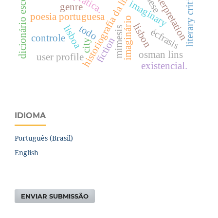
historiografia da linguística
literary criticism
dicionário escolar
interpretation
prática.
imaginary
genre
poesia portuguesa
imaginário
lisbon
todo
lisboa
mimesis
écfrasis
controle
fiction
city
osman lins
user profile
existencial.
IDIOMA
Português (Brasil)
English
ENVIAR SUBMISSÃO