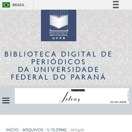
BRASIL
Simplifique!
Comunica BR
Participe
Acesso à informação
Legislação
BIBLIOTECA DIGITAL
DE
Canais
PERIÓDICOS
DA UNIVERSIDADE
FEDERAL DO PARANÁ
INÍCIO
/
ARQUIVOS
/
V. 15 (1966)
/
Artigos