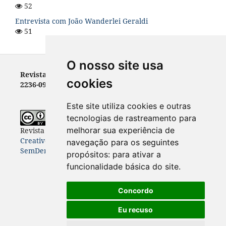
52
Entrevista com João Wanderlei Geraldi
51
O nosso site usa
Revista Letras - ISSN 0100-0888 (versão impressa) e
cookies
2236-0999 (versão eletrônica)
Este site utiliza cookies e outras
tecnologias de rastreamento para
melhorar sua experiência de
Revista Letras
está licenciada com uma Licença
Creative Commons Atribuição-NãoComercial-
navegação para os seguintes
SemDerivações 4.0 Internacional
.
propósitos:
para ativar a
funcionalidade básica do site
.
Concordo
Eu recuso