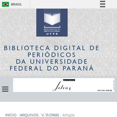
BRASIL
Simplifique!
Comunica BR
Participe
Acesso à informação
Legislação
BIBLIOTECA DIGITAL
DE
Canais
PERIÓDICOS
DA UNIVERSIDADE
FEDERAL DO PARANÁ
INÍCIO
/
ARQUIVOS
/
V. 15 (1966)
/
Artigos