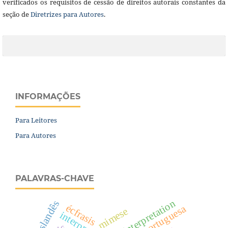
verificados os requisitos de cessão de direitos autorais constantes da
seção de
Diretrizes para Autores
.
INFORMAÇÕES
Para Leitores
Para Autores
PALAVRAS-CHAVE
interpretation
islandês
écfrasis
poesia portuguesa
mimese