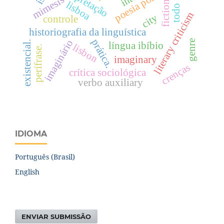
interpretação
mimesis
fiction
lisboa
todo
literary criticism
city
controle
historiografia da linguística
prática.
imaginário
genre
existencial.
língua ibíbio
lisbon
perífrase.
imaginary
crenças
crítica sociológica
verbo auxiliary
IDIOMA
Português (Brasil)
English
ENVIAR SUBMISSÃO