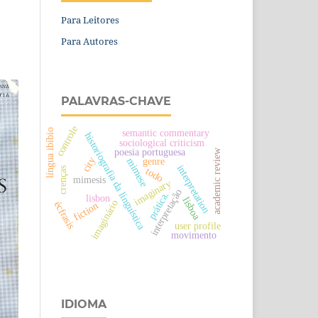
Para Leitores
Para Autores
PALAVRAS-CHAVE
controle
semantic commentary
língua ibíbio
historiografia da linguística
sociological criticism
poesia portuguesa
academic review
genre
city
mimese
interpretation
crenças
todo
mimesis
imaginary
interpretação
prática.
lisbon
lisboa
imaginário
écfrasis
fiction
user profile
movimento
IDIOMA