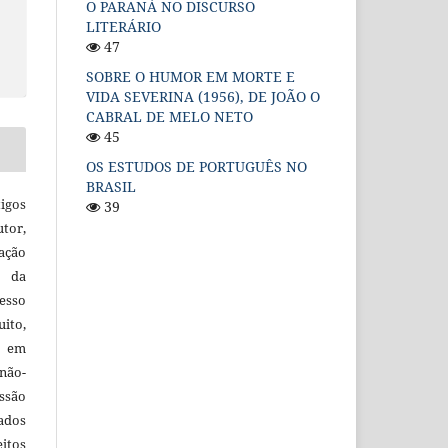
O PARANÁ NO DISCURSO
LITERÁRIO
47
SOBRE O HUMOR EM MORTE E
VIDA SEVERINA (1956), DE JOÃO O
CABRAL DE MELO NETO
45
OS ESTUDOS DE PORTUGUÊS NO
BRASIL
igos
39
utor,
ação
e da
esso
uito,
, em
não-
ssão
cados
itos