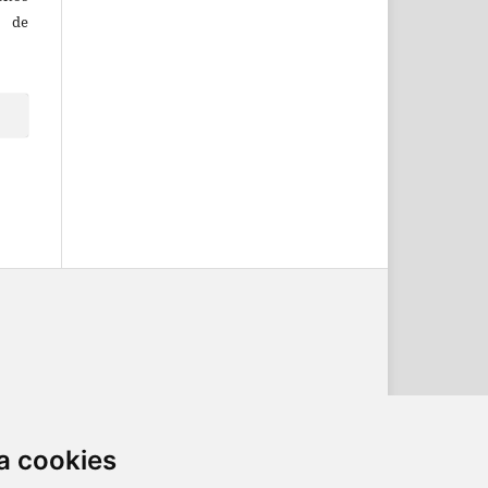
o de
ternacional
.
a cookies