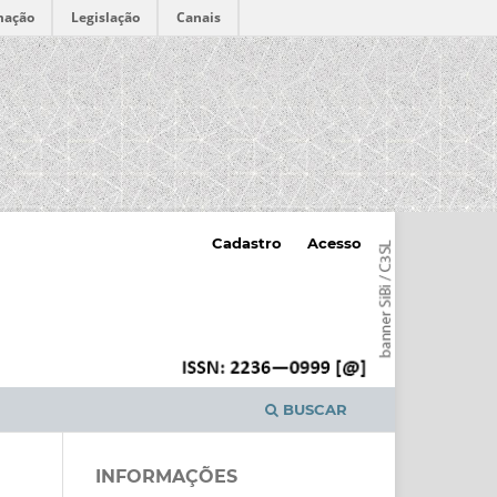
mação
Legislação
Canais
Cadastro
Acesso
BUSCAR
INFORMAÇÕES