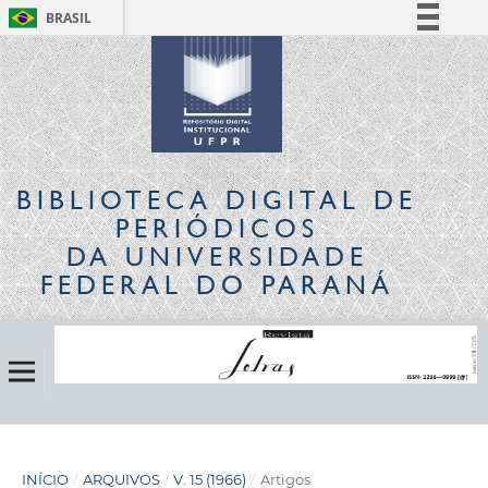
BRASIL
Simplifique!
Comunica BR
Participe
Acesso à informação
Legislação
BIBLIOTECA DIGITAL
DE
Canais
PERIÓDICOS
DA UNIVERSIDADE
FEDERAL DO PARANÁ
INÍCIO
/
ARQUIVOS
/
V. 15 (1966)
/
Artigos