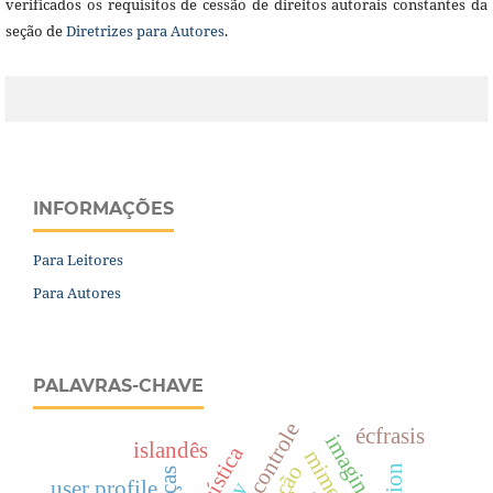
verificados os requisitos de cessão de direitos autorais constantes da
seção de
Diretrizes para Autores
.
INFORMAÇÕES
Para Leitores
Para Autores
PALAVRAS-CHAVE
controle
écfrasis
imaginário
islandês
mimese
user profile