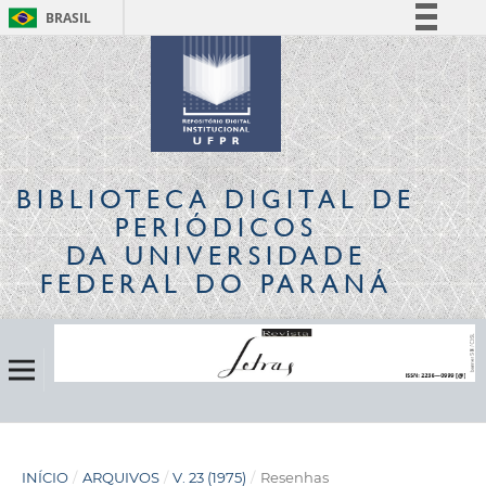
BRASIL
Simplifique!
Comunica BR
Participe
Acesso à informação
Legislação
BIBLIOTECA DIGITAL
DE
Canais
PERIÓDICOS
DA UNIVERSIDADE
FEDERAL DO PARANÁ
INÍCIO
/
ARQUIVOS
/
V. 23 (1975)
/
Resenhas