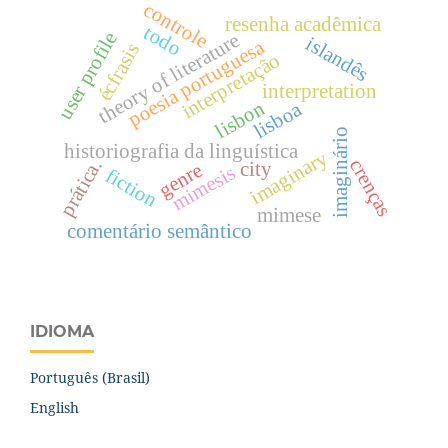
controle
resenha acadêmica
todo
user profile
theory of literature
islandês
poesia portuguesa
écfrasis
interpretação
interpretation
lisbon
lisboa
imaginário
historiografia da linguística
imaginary
prática.
crenças
city
genre
mimesis
fiction
mimese
comentário semântico
IDIOMA
Português (Brasil)
English