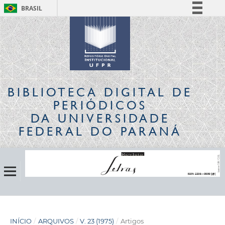
BRASIL
Simplifique!
Comunica BR
Participe
Acesso à informação
Legislação
BIBLIOTECA DIGITAL
DE
Canais
PERIÓDICOS
DA UNIVERSIDADE
FEDERAL DO PARANÁ
INÍCIO
/
ARQUIVOS
/
V. 23 (1975)
/
Artigos