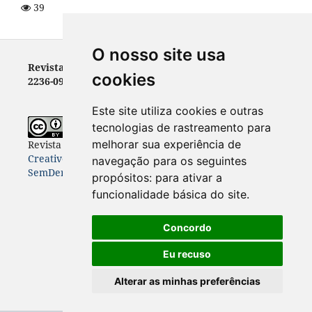
39
O nosso site usa
Revista Letras - ISSN 0100-0888 (versão impressa) e
cookies
2236-0999 (versão eletrônica)
Este site utiliza cookies e outras
tecnologias de rastreamento para
melhorar sua experiência de
Revista Letras
está licenciada com uma Licença
Creative Commons Atribuição-NãoComercial-
navegação para os seguintes
SemDerivações 4.0 Internacional
.
propósitos:
para ativar a
funcionalidade básica do site
.
Concordo
Eu recuso
Alterar as minhas preferências