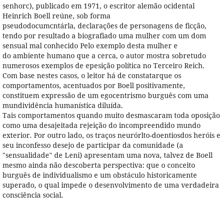
senhorc), publicado em 1971, o escritor alemão ocidental
Heinrich Boell reúne, sob forma
pseudodocumcntárla, declarações de personagens de ficção,
tendo por resultado a biografiado uma mulher com um dom
sensual mal conhecido Pelo exemplo desta mulher e
do ambiente humano que a cerca, o autor mostra sobretudo
numerosos exemplos de epesição política no Terceiro Reich.
Com base nestes casos, o leitor há de constatarque os
comportamentos, acentuados por Boell positivamente,
constituem expressão de um egocentrismo burguês com uma
mundividência humanística diluída.
Tais comportamentos quando muito desmascaram toda oposição
como uma desajeitada rejeição do incompreendido mundo
exterior. Por outro lado, os traços neurórlto-doentiosdos heróis e
seu inconfesso desejo de participar da comunidade (a
"sensualidade" de Leni) apresentam uma nova, talvez de Boell
mesmo ainda não descoberta perspectiva: que o conceito
burguês de individualismo e um obstáculo historicamente
superado, o qual impede o desenvolvimento de uma verdadeira
consciência social.