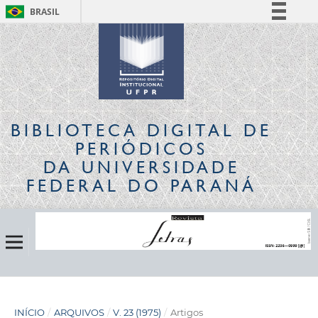
BRASIL
Simplifique!
Comunica BR
Participe
Acesso à informação
Legislação
BIBLIOTECA DIGITAL
DE
Canais
PERIÓDICOS
DA UNIVERSIDADE
FEDERAL DO PARANÁ
INÍCIO
/
ARQUIVOS
/
V. 23 (1975)
/
Artigos