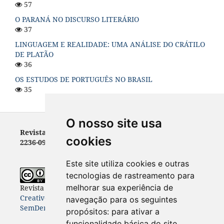
57
O PARANÁ NO DISCURSO LITERÁRIO
37
LINGUAGEM E REALIDADE: UMA ANÁLISE DO CRÁTILO
DE PLATÃO
36
OS ESTUDOS DE PORTUGUÊS NO BRASIL
35
O nosso site usa
Revista Letras - ISSN 0100-0888 (versão impressa) e
cookies
2236-0999 (versão eletrônica)
Este site utiliza cookies e outras
tecnologias de rastreamento para
melhorar sua experiência de
Revista Letras
está licenciada com uma Licença
Creative Commons Atribuição-NãoComercial-
navegação para os seguintes
SemDerivações 4.0 Internacional
.
propósitos:
para ativar a
funcionalidade básica do site
.