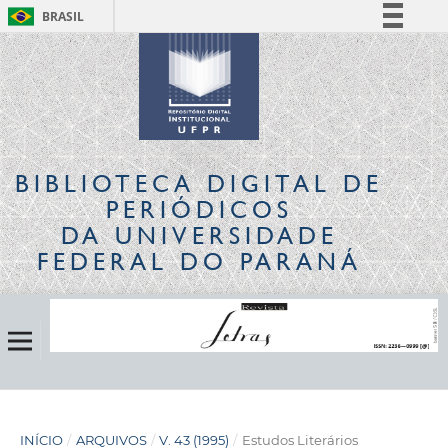
BRASIL
Simplifique!
Comunica BR
Participe
Acesso à informação
Legislação
BIBLIOTECA DIGITAL
DE
Canais
PERIÓDICOS
DA UNIVERSIDADE
FEDERAL DO PARANÁ
INÍCIO
/
ARQUIVOS
/
V. 43 (1995)
/
Estudos Literários