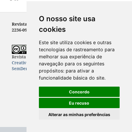
O nosso site usa
Revista Letras - ISSN 0100-0888 (versão impressa) e
cookies
2236-0999 (versão eletrônica)
Este site utiliza cookies e outras
tecnologias de rastreamento para
melhorar sua experiência de
Revista Letras
está licenciada com uma Licença
Creative Commons Atribuição-NãoComercial-
navegação para os seguintes
SemDerivações 4.0 Internacional
.
propósitos:
para ativar a
funcionalidade básica do site
.
Concordo
Eu recuso
Alterar as minhas preferências