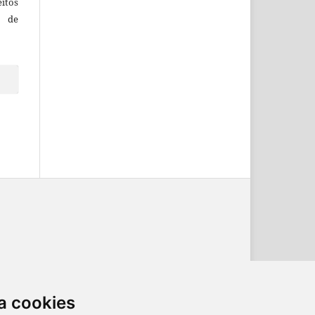
itos
o de
ternacional
.
a cookies