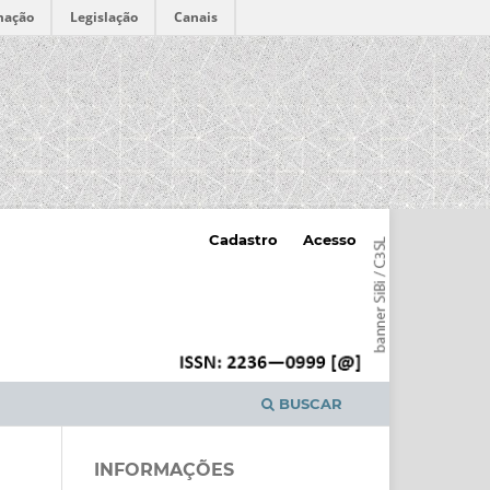
mação
Legislação
Canais
Cadastro
Acesso
BUSCAR
INFORMAÇÕES