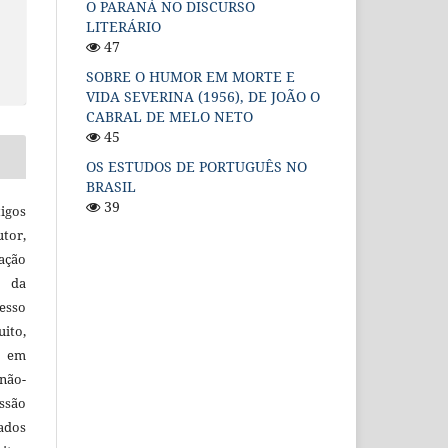
O PARANÁ NO DISCURSO
LITERÁRIO
47
SOBRE O HUMOR EM MORTE E
VIDA SEVERINA (1956), DE JOÃO O
CABRAL DE MELO NETO
45
OS ESTUDOS DE PORTUGUÊS NO
BRASIL
39
igos
utor,
ação
e da
esso
uito,
, em
não-
ssão
cados