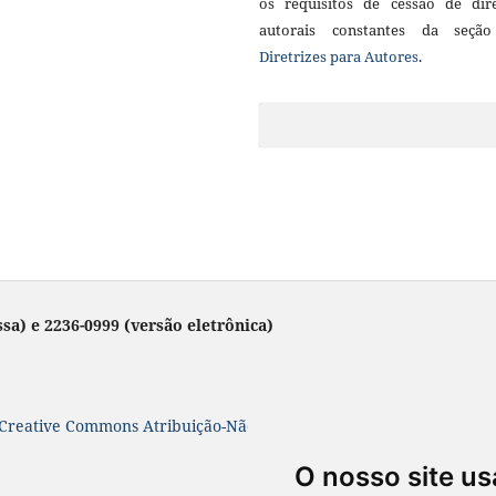
os requisitos de cessão de dire
autorais constantes da seçã
Diretrizes para Autores
.
sa) e 2236-0999 (versão eletrônica)
Creative Commons Atribuição-NãoComercial-SemDerivações 4.0 In
O nosso site us