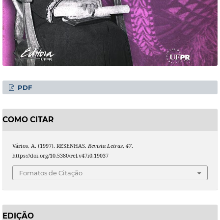
PDF
COMO CITAR
Vários, A. (1997). RESENHAS.
Revista Letras
,
47
.
https://doi.org/10.5380/rel.v47i0.19037
Fomatos de Citação
EDIÇÃO