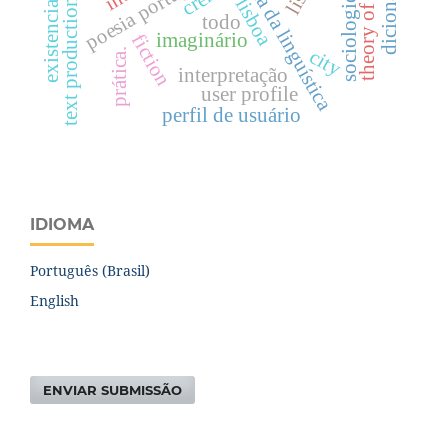
historiografia da linguística
theory of literature
poesia portuguesa
existencial.
lisboa
text production
todo
imaginário
fiction
city
prática.
interpretação
user profile
perfil de usuário
IDIOMA
Português (Brasil)
English
ENVIAR SUBMISSÃO