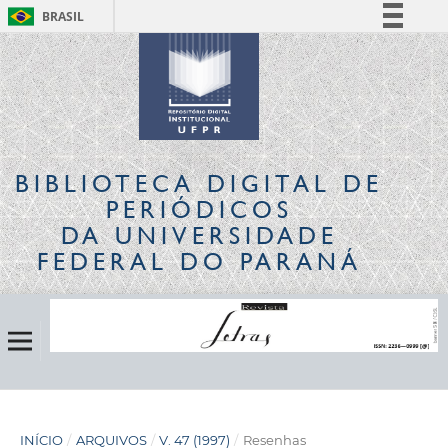
BRASIL
Simplifique!
Comunica BR
Participe
Acesso à informação
Legislação
BIBLIOTECA DIGITAL
DE
Canais
PERIÓDICOS
DA UNIVERSIDADE
FEDERAL DO PARANÁ
INÍCIO
/
ARQUIVOS
/
V. 47 (1997)
/
Resenhas