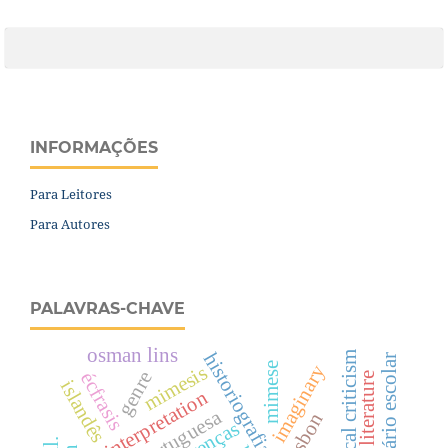
INFORMAÇÕES
Para Leitores
Para Autores
PALAVRAS-CHAVE
osman lins
sociological criticism
dicionário escolar
mimese
imaginary
mimesis
genre
écfrasis
islandês
interpretation
lisbon
crenças