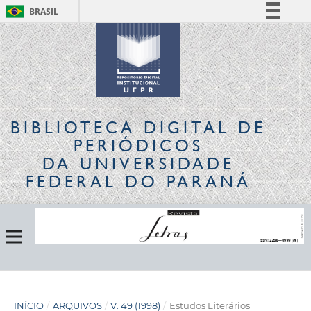
BRASIL
Simplifique!
Comunica BR
Participe
Acesso à informação
Legislação
BIBLIOTECA DIGITAL
DE
Canais
PERIÓDICOS
DA UNIVERSIDADE
FEDERAL DO PARANÁ
INÍCIO
/
ARQUIVOS
/
V. 49 (1998)
/
Estudos Literários