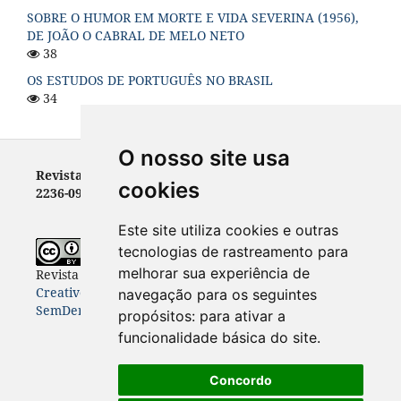
SOBRE O HUMOR EM MORTE E VIDA SEVERINA (1956),
DE JOÃO O CABRAL DE MELO NETO
38
OS ESTUDOS DE PORTUGUÊS NO BRASIL
34
O nosso site usa
Revista Letras - ISSN 0100-0888 (versão impressa) e
cookies
2236-0999 (versão eletrônica)
Este site utiliza cookies e outras
tecnologias de rastreamento para
melhorar sua experiência de
Revista Letras
está licenciada com uma Licença
Creative Commons Atribuição-NãoComercial-
navegação para os seguintes
SemDerivações 4.0 Internacional
.
propósitos:
para ativar a
funcionalidade básica do site
.
Concordo