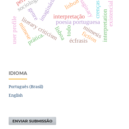
imaginary
imaginário
lisbon
existencial.
crenças
genre
interpretation
interpretação
literary criticism
user profile
poesia portuguesa
mimese
mimesis
lisboa
todo
fiction
prática.
écfrasis
IDIOMA
Português (Brasil)
English
ENVIAR SUBMISSÃO