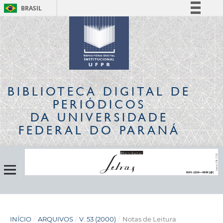
BRASIL
Simplifique!
Comunica BR
Participe
Acesso à informação
Legislação
BIBLIOTECA DIGITAL
DE
Canais
PERIÓDICOS
DA UNIVERSIDADE
FEDERAL DO PARANÁ
INÍCIO
/
ARQUIVOS
/
V. 53 (2000)
/
Notas de Leitura