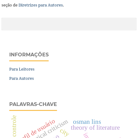
seção de
Diretrizes para Autores
.
INFORMAÇÕES
Para Leitores
Para Autores
PALAVRAS-CHAVE
controle
perfil de usuário
sociological criticism
osman lins
theory of literature
city