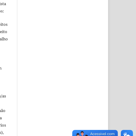
ista
s:
itos
eito
balho
m
s/as
não
a
rios
s),