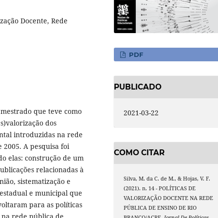
rização Docente, Rede
PDF
PUBLICADO
e mestrado que teve como
2021-03-22
es)valorização dos
ntal introduzidas na rede
 2005. A pesquisa foi
COMO CITAR
do elas: construção de um
publicações relacionadas à
Silva, M. da C. de M., & Hojas, V. F.
nião, sistematização e
(2021). n. 14 - POLÍTICAS DE
 estadual e municipal que
VALORIZAÇÃO DOCENTE NA REDE
voltaram para as políticas
PÚBLICA DE ENSINO DE RIO
 na rede pública de
BRANCO/ACRE.
Jornal De Políticas