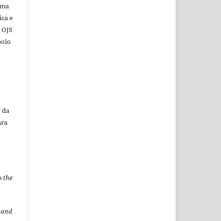
ema
ica e
o OJS
poio
 da
ara
o the
t and