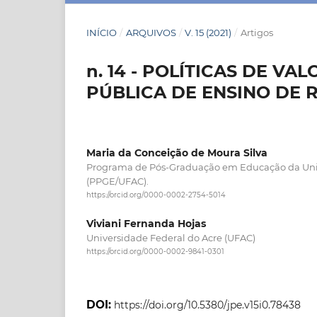
INÍCIO
/
ARQUIVOS
/
V. 15 (2021)
/
Artigos
n. 14 - POLÍTICAS DE V
PÚBLICA DE ENSINO DE 
Maria da Conceição de Moura Silva
Programa de Pós-Graduação em Educação da Univ
(PPGE/UFAC).
https://orcid.org/0000-0002-2754-5014
Viviani Fernanda Hojas
Universidade Federal do Acre (UFAC)
https://orcid.org/0000-0002-9841-0301
DOI:
https://doi.org/10.5380/jpe.v15i0.78438