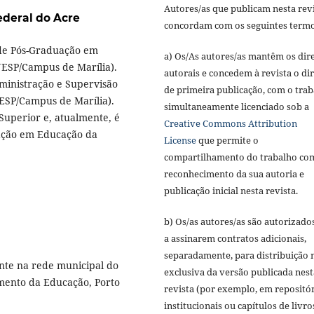
Autores/as que publicam nesta rev
ederal do Acre
concordam com os seguintes termo
de Pós-Graduação em
a) Os/As autores/as mantêm os dire
NESP/Campus de Marília).
autorais e concedem à revista o dir
inistração e Supervisão
de primeira publicação, com o tra
NESP/Campus de Marília).
simultaneamente licenciado sob a
Superior e, atualmente, é
Creative Commons Attribution
uação em Educação da
License
que permite o
compartilhamento do trabalho co
reconhecimento da sua autoria e
publicação inicial nesta revista.
b) Os/as autores/as são autorizado
a assinarem contratos adicionais,
separadamente, para distribuição 
nte na rede municipal do
exclusiva da versão publicada nest
amento da Educação, Porto
revista (por exemplo, em repositó
institucionais ou capítulos de livro