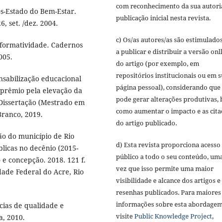
com reconhecimento da sua autori
ós-Estado do Bem-Estar.
publicação inicial nesta revista.
6, set. /dez. 2004.
c) Os/as autores/as são estimulado
erformatividade. Cadernos
a publicar e distribuir a versão onl
005.
do artigo (por exemplo, em
repositórios institucionais ou em 
onsabilização educacional
página pessoal), considerando que 
 prêmio pela elevação da
pode gerar alterações produtivas,
 Dissertação (Mestrado em
como aumentar o impacto e as cita
Branco, 2019.
do artigo publicado.
ão do município de Rio
d) Esta revista proporciona acesso
licas no decênio (2015-
público a todo o seu conteúdo, um
e concepção. 2018. 121 f.
vez que isso permite uma maior
ade Federal do Acre, Rio
visibilidade e alcance dos artigos e
resenhas publicados. Para maiores
informações sobre esta abordagem
cias de qualidade e
visite
Public Knowledge Project
,
a, 2010.