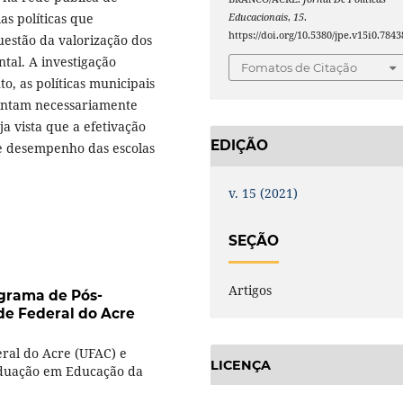
as políticas que
Educacionais
,
15
.
https://doi.org/10.5380/jpe.v15i0.7843
estão da valorização dos
tal. A investigação
Fomatos de Citação
, as políticas municipais
sentam necessariamente
a vista que a efetivação
EDIÇÃO
de desempenho das escolas
v. 15 (2021)
SEÇÃO
Artigos
grama de Pós-
e Federal do Acre
ral do Acre (UFAC) e
LICENÇA
duação em Educação da