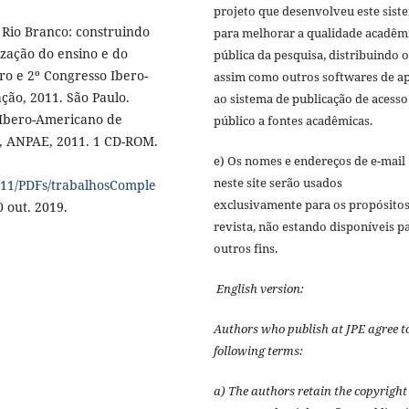
projeto que desenvolveu este sist
 Rio Branco: construindo
para melhorar a qualidade acadêm
zação do ensino e do
pública da pesquisa, distribuindo 
ro e 2º Congresso Ibero-
assim como outros softwares de a
ção, 2011. São Paulo.
ao sistema de publicação de acesso
o Ibero-Americano de
público a fontes acadêmicas.
o, ANPAE, 2011. 1 CD-ROM.
e) Os nomes e endereços de e-mail
neste site serão usados
011/PDFs/trabalhosComple
exclusivamente para os propósitos
0 out. 2019.
revista, não estando disponíveis p
outros fins.
English version:
Authors who publish at JPE agree t
following terms:
a) The authors retain the copyrigh