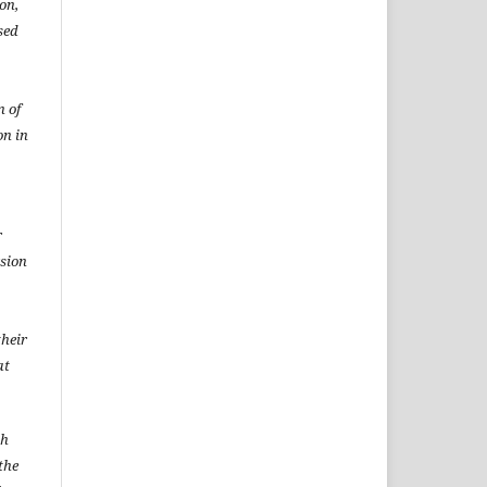
ion,
sed
n of
on in
r
rsion
heir
at
sh
the