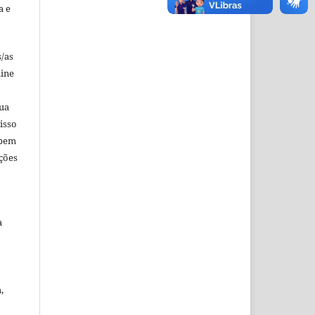
a e
s/as
line
sua
isso
 bem
ções
a
,