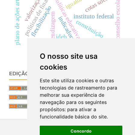
políticas de financiamento
plano de ações articuladas
cotas sociais
igualdade
políticas educativas
conselho escolar
flexibilização
aprendizagem
instituto federal
indicadores
constituição
ideb.
O nosso site usa
cookies
EDIÇÃO ATUAL
Este site utiliza cookies e outras
tecnologias de rastreamento para
melhorar sua experiência de
navegação para os seguintes
propósitos:
para ativar a
funcionalidade básica do site
.
Concordo