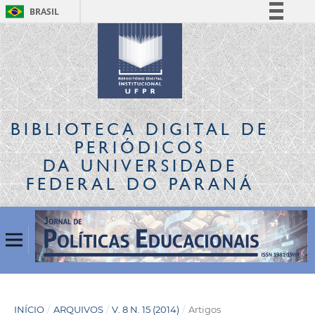
BRASIL
Simplifique!
Comunica BR
Participe
Acesso à informação
Legislação
BIBLIOTECA DIGITAL
DE
Canais
PERIÓDICOS
DA UNIVERSIDADE
FEDERAL DO PARANÁ
INÍCIO
/
ARQUIVOS
/
V. 8 N. 15 (2014)
/
Artigos