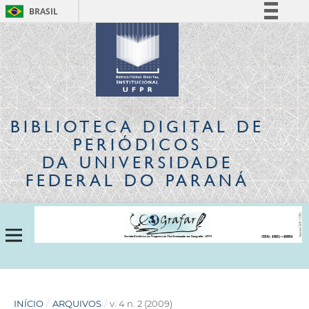
BRASIL
Simplifique!
Comunica BR
Participe
Acesso à informação
Legislação
BIBLIOTECA DIGITAL
DE
Canais
PERIÓDICOS
DA UNIVERSIDADE
FEDERAL DO PARANÁ
INÍCIO
/
ARQUIVOS
/
v. 4 n. 2 (2009)