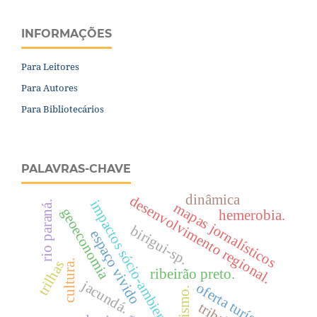
INFORMAÇÕES
Para Leitores
Para Autores
Para Bibliotecários
PALAVRAS-CHAVE
dinâmica
desenvolvimento regional.
impactos sócio-ambientais
rio paraná.
mapas jornalísticos
geoeconomia
hemerobia.
birigui-sp.
espaço vivido
cultura.
trilhas
ribeirão preto.
jacundá.
oferta turística
turismo.