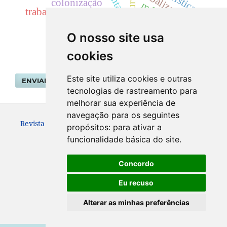
tribalização
colonização
música
trabalhadores rurais.
economia brasileira
O nosso site usa
cookies
Este site utiliza cookies e outras
ENVIAR SUBMISSÃO
tecnologias de rastreamento para
melhorar sua experiência de
navegação para os seguintes
Revista Geografar ISSN: 1981-089X
propósitos:
para ativar a
funcionalidade básica do site
.
Concordo
Eu recuso
Alterar as minhas preferências