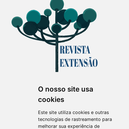
O nosso site usa
Revista Extensão em Foco
cookies
ISSN 2358-7180 (on-line)
revistaextensao@ufpr.br
Este site utiliza cookies e outras
tecnologias de rastreamento para
melhorar sua experiência de