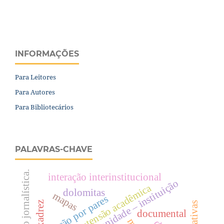
INFORMAÇÕES
Para Leitores
Para Autores
Para Bibliotecários
PALAVRAS-CHAVE
produção jornalística.
interação interinstitucional
relações comunidade – instituição
extensão acadêmica
dolomitas
mapas
avaliação por pares
xadrez
documental