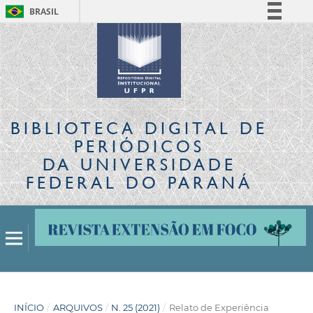
BRASIL
Simplifique!
Comunica BR
Participe
Acesso à informação
Legislação
BIBLIOTECA DIGITAL
DE
Canais
PERIÓDICOS
DA UNIVERSIDADE
FEDERAL DO PARANÁ
INÍCIO
/
ARQUIVOS
/
N. 25 (2021)
/
Relato de Experiência