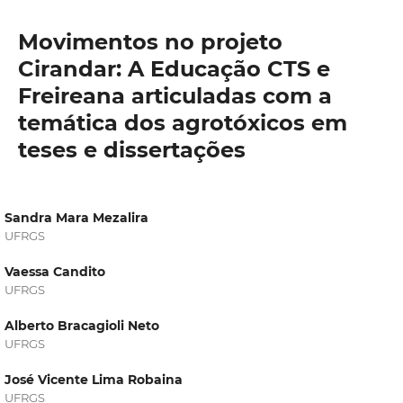
Movimentos no projeto
Cirandar: A Educação CTS e
Freireana articuladas com a
temática dos agrotóxicos em
teses e dissertações
Sandra Mara Mezalira
UFRGS
Vaessa Candito
UFRGS
Alberto Bracagioli Neto
UFRGS
José Vicente Lima Robaina
UFRGS