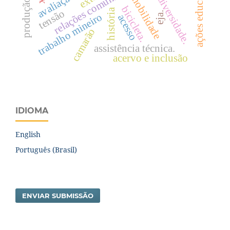
ações educativas
mobilidade
diversidade.
bicicleta.
história
tensão
eja.
trabalho mineiro
acesso
camarão
assistência técnica.
acervo e inclusão
IDIOMA
English
Português (Brasil)
ENVIAR SUBMISSÃO