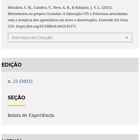
Mezalira, S. M., Candito, V., Neto, A. B., & Robaina, J. V. L. (2021).
Movimentos no projeto Cirandar: A Educação CTS e Freireana articuladas
com a temática dos agrotóxicos em teses e dissertações.
Extensão Em Foco
,
(25). https://doi.org/10.5380/ef.v0i25.81271
Fomatos de Citação
EDIÇÃO
n. 25 (2021)
SEÇÃO
Relato de Experiência