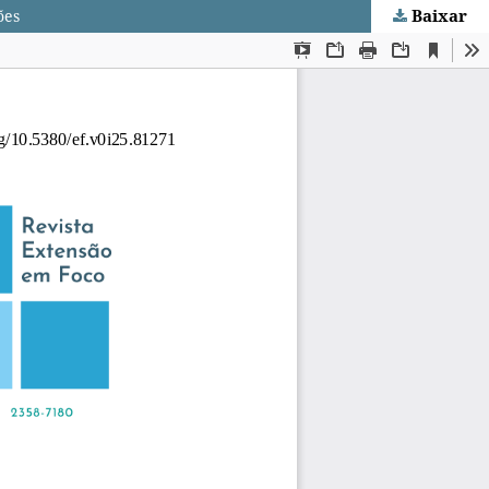
Baixar
ões