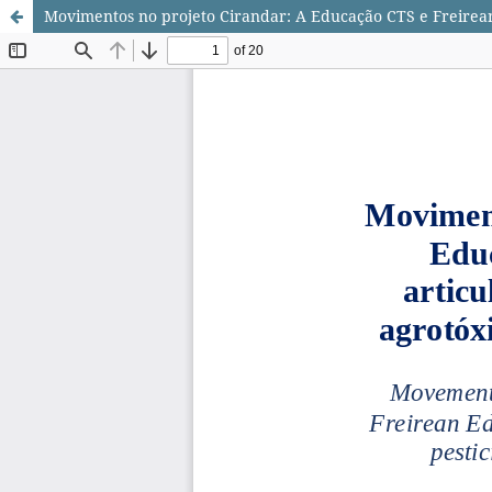
Movimentos no projeto Cirandar: A Educação CTS e Freireana