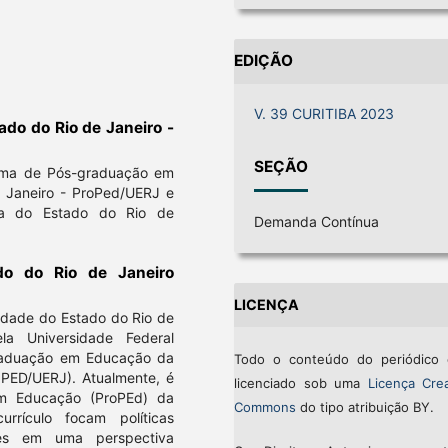
EDIÇÃO
V. 39 CURITIBA 2023
ado do Rio de Janeiro -
SEÇÃO
ama de Pós-graduação em
 Janeiro - ProPed/UERJ e
sa do Estado do Rio de
Demanda Contínua
do do Rio de Janeiro
LICENÇA
sidade do Estado do Rio de
a Universidade Federal
raduação em Educação da
Todo o conteúdo do periódico 
OPED/UERJ). Atualmente, é
licenciado sob uma
Licença Crea
m Educação (ProPEd) da
Commons
do tipo atribuição BY.
rículo focam políticas
res em uma perspectiva