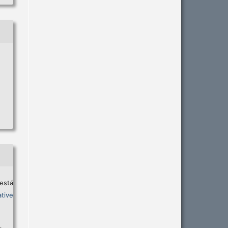
está
tive