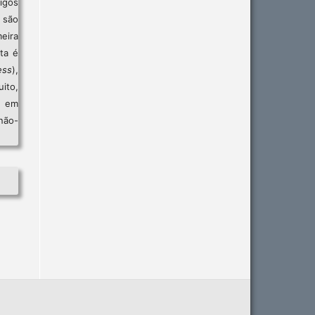
igos
são
eira
sta é
ess
),
ito,
, em
não-