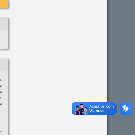
).
de
 e
8.
e
i