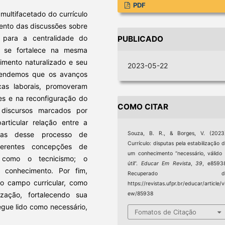
PDF
 multifacetado do currículo
ento das discussões sobre
 para a centralidade do
PUBLICADO
o se fortalece na mesma
mento naturalizado e seu
2023-05-22
defendemos que os avanços
icas laborais, promoveram
es e na reconfiguração do
COMO CITAR
 discursos marcados por
articular relação entre a
ndas desse processo de
Souza, B. R., & Borges, V. (2023
Currículo: disputas pela estabilização 
iferentes concepções de
um conhecimento “necessário, válido
 como o tecnicismo; o
útil”.
Educar Em Revista
,
39
, e8593
 conhecimento. Por fim,
Recuperado d
no campo curricular, como
https://revistas.ufpr.br/educar/article/v
tização, fortalecendo sua
ew/85938
egue lido como necessário,
Fomatos de Citação