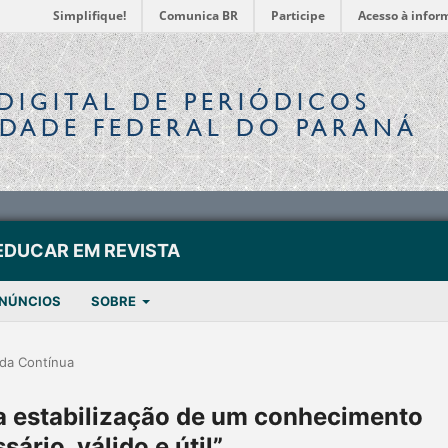
Simplifique!
Comunica BR
Participe
Acesso à infor
DIGITAL
DE PERIÓDICOS
IDADE FEDERAL DO PARANÁ
EDUCAR EM REVISTA
NÚNCIOS
SOBRE
da Contínua
la estabilização de um conhecimento
sário, válido e útil”