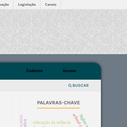
mação
Legislação
Canais
Cadastro
Acesso
BUSCAR
PALAVRAS-CHAVE
school council
educação da infância