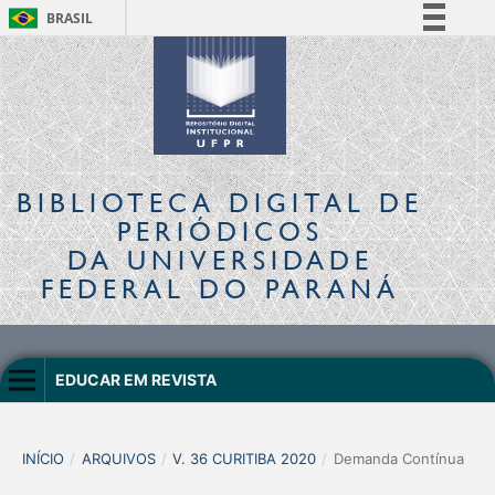
BRASIL
Simplifique!
Comunica BR
Participe
Acesso à informação
Legislação
BIBLIOTECA DIGITAL
DE
Canais
PERIÓDICOS
DA UNIVERSIDADE
FEDERAL DO PARANÁ
EDUCAR EM REVISTA
INÍCIO
/
ARQUIVOS
/
V. 36 CURITIBA 2020
/
Demanda Contínua