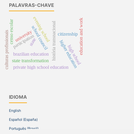
PALAVRAS-CHAVE
evening school
education and work
censo escolar
história transnacional
school council
university
culturas profissionais
citizenship
participation
state
higher education
high school
brazilian education
state transformation
private high school education
IDIOMA
English
Español (España)
Português (Brasil)