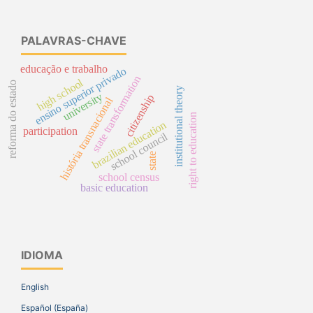
PALAVRAS-CHAVE
educação e trabalho
ensino superior privado
state transformation
high school
reforma do estado
institutional theory
university
citizenship
história transnacional
right to education
brazilian education
participation
school council
state
school census
basic education
IDIOMA
English
Español (España)