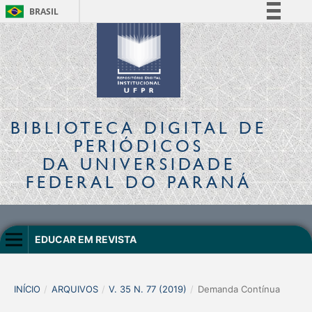
BRASIL
Simplifique!
Comunica BR
Participe
Acesso à informação
Legislação
BIBLIOTECA DIGITAL
DE
Canais
PERIÓDICOS
DA UNIVERSIDADE
FEDERAL DO PARANÁ
EDUCAR EM REVISTA
INÍCIO
/
ARQUIVOS
/
V. 35 N. 77 (2019)
/
Demanda Contínua