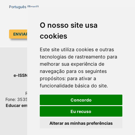
Português (Brasil)
O nosso site usa
cookies
ENVIAR SUBMISSÃO
Este site utiliza cookies e outras
tecnologias de rastreamento para
EDUCAR EM REVISTA
melhorar sua experiência de
navegação para os seguintes
e-ISSN
: 1984-0411 |
Prefixo DOI
: 10.1590 |
Qualis
: A1
propósitos:
para ativar a
Universidade Federal do Paraná
funcionalidade básica do site
.
Setor de Educação - Campus Rebouças
Rua Rockefeller, nº 57, 2.º andar - Sala 202
Fone: 3535-6207 | Bairro: Rebouças | Curitiba - Paraná - Brasil
Concordo
Educar em Revista
esta licenciada com
Creative Commons BY
Atribuição 4.0 Internacional.
Eu recuso
Alterar as minhas preferências