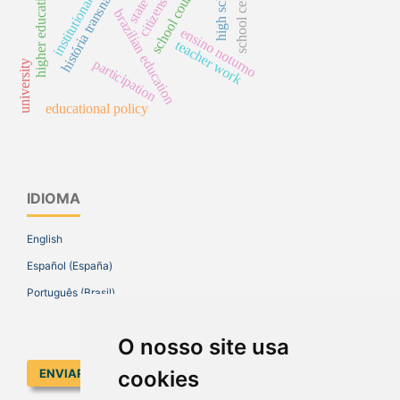
institutional theory
história transnacional
high school
school census
school council
citizenship
higher education
state
brazilian education
ensino noturno
teacher work
participation
university
educational policy
IDIOMA
English
Español (España)
Português (Brasil)
O nosso site usa
ENVIAR SUBMISSÃO
cookies