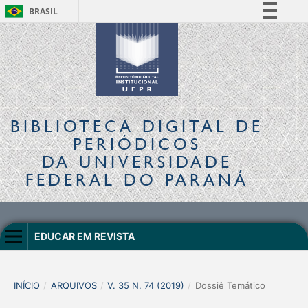
BRASIL
Simplifique!
Comunica BR
Participe
Acesso à informação
Legislação
BIBLIOTECA DIGITAL
DE
Canais
PERIÓDICOS
DA UNIVERSIDADE
FEDERAL DO PARANÁ
EDUCAR EM REVISTA
INÍCIO
/
ARQUIVOS
/
V. 35 N. 74 (2019)
/
Dossiê Temático