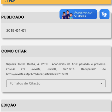
PDF
PUBLICADO
2019-04-01
COMO CITAR
Siqueira Torres Cunha, A. (2019). Academias de Arte: passado e presente.
Educar Em Revista
,
35
(73), 327–332. Recuperado de
https://revistas.ufpr.br/educar/article/view/62769
Fomatos de Citação
EDIÇÃO