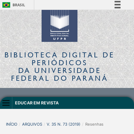
BRASIL
Simplifique!
Comunica BR
Participe
Acesso à informação
Legislação
BIBLIOTECA DIGITAL
DE
Canais
PERIÓDICOS
DA UNIVERSIDADE
FEDERAL DO PARANÁ
EDUCAR EM REVISTA
INÍCIO
/
ARQUIVOS
/
V. 35 N. 73 (2019)
/
Resenhas