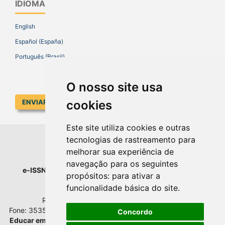
IDIOMA
English
Español (España)
Português (Brasil)
O nosso site usa
ENVIAR SUBMISSÃO
cookies
Este site utiliza cookies e outras
tecnologias de rastreamento para
EDUCAR EM REVISTA
melhorar sua experiência de
navegação para os seguintes
e-ISSN
: 1984-0411 |
Prefixo DOI
: 10.1590 |
Qualis
: A1
propósitos:
para ativar a
Universidade Federal do Paraná
funcionalidade básica do site
.
Setor de Educação - Campus Rebouças
Rua Rockefeller, nº 57, 2.º andar - Sala 202
Fone: 3535-6207 | Bairro: Rebouças | Curitiba - Paraná - Brasil
Concordo
Educar em Revista
esta licenciada com
Creative Commons BY