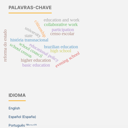
PALAVRAS-CHAVE
education and work
citizenship
collaborative work
university
participation
reforma do estado
censo escolar
state
história transnacional
school council
school census
educational policy
brazilian education
high school
evening school
higher education
basic education
IDIOMA
English
Español (España)
Português (Brasil)