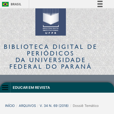
BRASIL
Simplifique!
Comunica BR
Participe
Acesso à informação
Legislação
BIBLIOTECA DIGITAL
DE
Canais
PERIÓDICOS
DA UNIVERSIDADE
FEDERAL DO PARANÁ
EDUCAR EM REVISTA
INÍCIO
/
ARQUIVOS
/
V. 34 N. 69 (2018)
/
Dossiê Temático