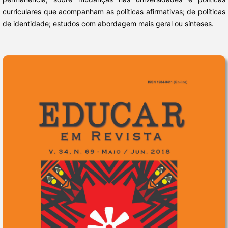
curriculares que acompanham as políticas afirmativas; de políticas
de identidade; estudos com abordagem mais geral ou sínteses.