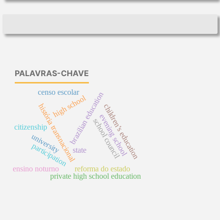
PALAVRAS-CHAVE
censo escolar
brazilian education
high school
história transnacional
children’s education
evening school
school council
citizenship
university
participation
state
ensino noturno
reforma do estado
private high school education