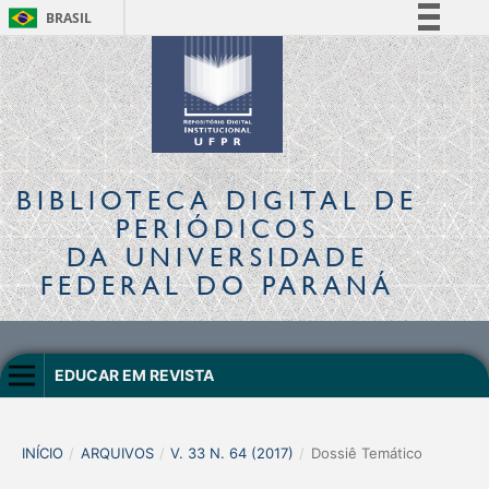
BRASIL
Simplifique!
Comunica BR
Participe
Acesso à informação
Legislação
BIBLIOTECA DIGITAL
DE
Canais
PERIÓDICOS
DA UNIVERSIDADE
FEDERAL DO PARANÁ
EDUCAR EM REVISTA
INÍCIO
/
ARQUIVOS
/
V. 33 N. 64 (2017)
/
Dossiê Temático