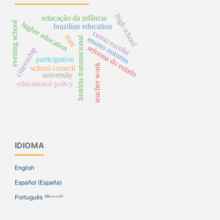
high school
educação da infância
evening school
higher education
brazilian education
censo escolar
state
ensino noturno
história transnacional
reforma do estado
citizenship
participation
teacher work
school council
university
educational policy
IDIOMA
English
Español (España)
Português (Brasil)