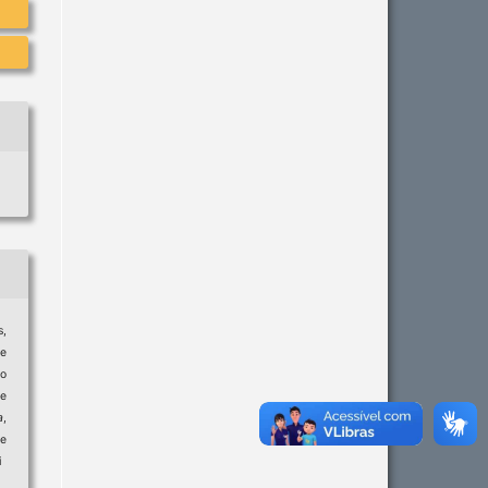
s,
de
do
e
a
,
e
i