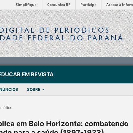
Simplifique!
Comunica BR
Participe
Acesso à infor
DIGITAL
DE PERIÓDICOS
IDADE FEDERAL DO PARANÁ
EDUCAR EM REVISTA
NÚNCIOS
SOBRE
emático
blica em Belo Horizonte: combatendo
ndo para a saúde (1897-1933)