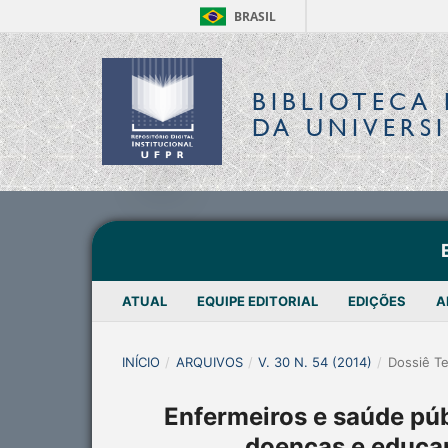
BRASIL
BIBLIOTECA 
DA UNIVERS
ATUAL
EQUIPE EDITORIAL
EDIÇÕES
A
INÍCIO
/
ARQUIVOS
/
V. 30 N. 54 (2014)
/
Dossiê T
Enfermeiros e saúde pú
doenças e educa