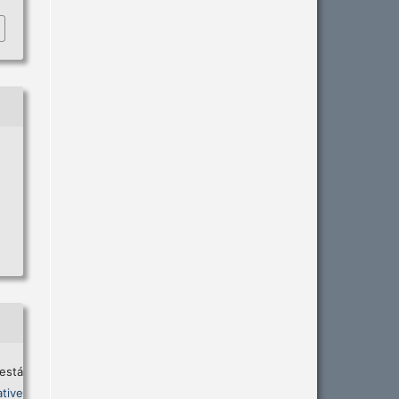
está
tive