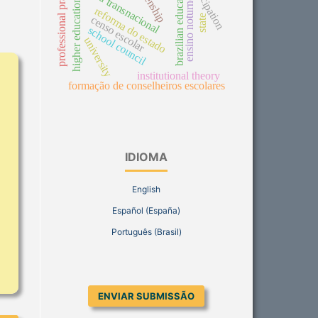
professional practices
citizenship
participation
história transnacional
brazilian education
ensino noturno
higher education
reforma do estado
state
censo escolar
school council
university
institutional theory
formação de conselheiros escolares
IDIOMA
English
Español (España)
Português (Brasil)
ENVIAR SUBMISSÃO