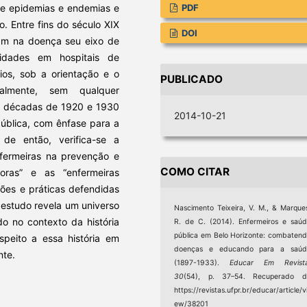
de epidemias e endemias e
PDF
. Entre fins do século XIX
DOI
am na doença seu eixo de
vidades em hospitais de
lios, sob a orientação e o
PUBLICADO
almente, sem qualquer
As décadas de 1920 e 1930
2014-10-21
ública, com ênfase para a
de então, verifica-se a
fermeiras na prevenção e
COMO CITAR
oras” e as “enfermeiras
ções e práticas defendidas
 estudo revela um universo
Nascimento Teixeira, V. M., & Marque
o no contexto da história
R. de C. (2014). Enfermeiros e saú
pública em Belo Horizonte: combaten
speito a essa história em
doenças e educando para a saúd
nte.
(1897-1933).
Educar Em Revist
30
(54), p. 37–54. Recuperado d
https://revistas.ufpr.br/educar/article/v
ew/38201