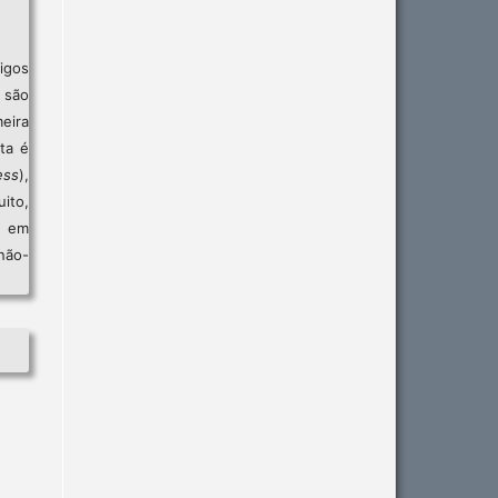
igos
são
eira
sta é
ess
),
ito,
, em
não-