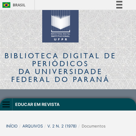
BRASIL
Simplifique!
Comunica BR
Participe
Acesso à informação
Legislação
BIBLIOTECA DIGITAL
DE
Canais
PERIÓDICOS
DA UNIVERSIDADE
FEDERAL DO PARANÁ
EDUCAR EM REVISTA
INÍCIO
/
ARQUIVOS
/
V. 2 N. 2 (1978)
/
Documentos