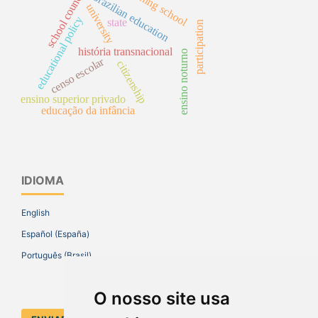
evening school
school council
brazilian education
university
educational policy
state
participation
história transnacional
ensino noturno
censo escolar
citizenship
ensino superior privado
educação da infância
IDIOMA
English
Español (España)
Português (Brasil)
O nosso site usa