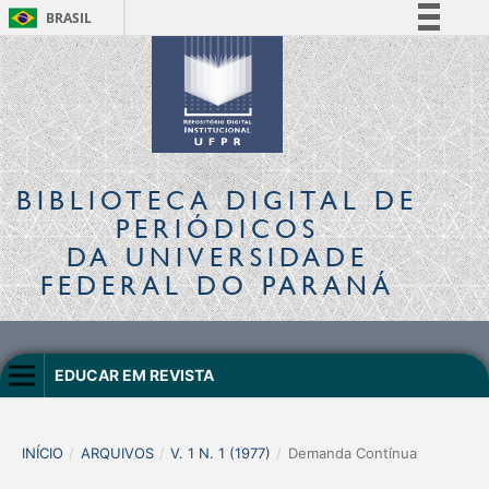
BRASIL
Simplifique!
Comunica BR
Participe
Acesso à informação
Legislação
BIBLIOTECA DIGITAL
DE
Canais
PERIÓDICOS
DA UNIVERSIDADE
FEDERAL DO PARANÁ
EDUCAR EM REVISTA
INÍCIO
/
ARQUIVOS
/
V. 1 N. 1 (1977)
/
Demanda Contínua