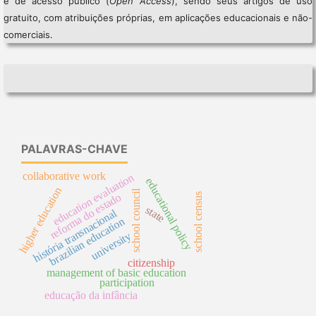
é de acesso público (
Open Access
), sendo seus artigos de uso
gratuito, com atribuições próprias, em aplicações educacionais e não-
comerciais.
PALAVRAS-CHAVE
collaborative work
education evaluation
educational policy
higher education
school council
school census
reforma do estado
state
história transnacional
brazilian education
university
citizenship
management of basic education
participation
educação da infância