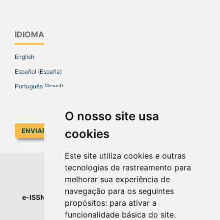
IDIOMA
English
Español (España)
Português (Brasil)
O nosso site usa
ENVIAR SUBMISSÃO
cookies
Este site utiliza cookies e outras
tecnologias de rastreamento para
EDUCAR EM REVISTA
melhorar sua experiência de
navegação para os seguintes
e-ISSN
: 1984-0411 |
Prefixo DOI
: 10.1590 |
Qualis
: A1
propósitos:
para ativar a
Universidade Federal do Paraná
funcionalidade básica do site
.
Setor de Educação - Campus Rebouças