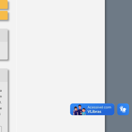
ra
m
.
e
i