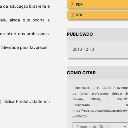
PDF
a da educação brasileira é
DOI
iais, ainda que ocorra a
 escola e dos professores.
PUBLICADO
iatividade para favorecer
2013-12-13
COMO CITAR
Romanowski, J. P. (2013). A aventu
de formar professores.
Educar E
Revista
,
29
(50), p. 307–311
, Bolsa Produtividade em
Recuperado d
https://revistas.ufpr.br/educar/article/v
ew/34751
Fomatos de Citação