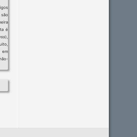
igos
são
eira
sta é
ess
),
ito,
, em
não-