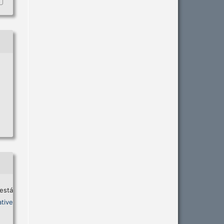
está
tive