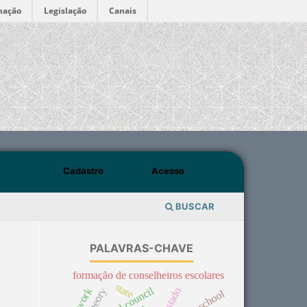
mação
Legislação
Canais
Cadastro
Acesso
BUSCAR
PALAVRAS-CHAVE
formação de conselheiros escolares
state
school council