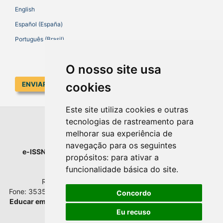
English
Español (España)
Português (Brasil)
O nosso site usa
ENVIAR SUBMISSÃO
cookies
Este site utiliza cookies e outras
tecnologias de rastreamento para
EDUCAR EM REVISTA
melhorar sua experiência de
navegação para os seguintes
e-ISSN
: 1984-0411 |
Prefixo DOI
: 10.1590 |
Qualis
: A1
propósitos:
para ativar a
Universidade Federal do Paraná
funcionalidade básica do site
.
Setor de Educação - Campus Rebouças
Rua Rockefeller, nº 57, 2.º andar - Sala 202
Fone: 3535-6207 | Bairro: Rebouças | Curitiba - Paraná - Brasil
Concordo
Educar em Revista
esta licenciada com
Creative Commons BY
Atribuição 4.0 Internacional.
Eu recuso