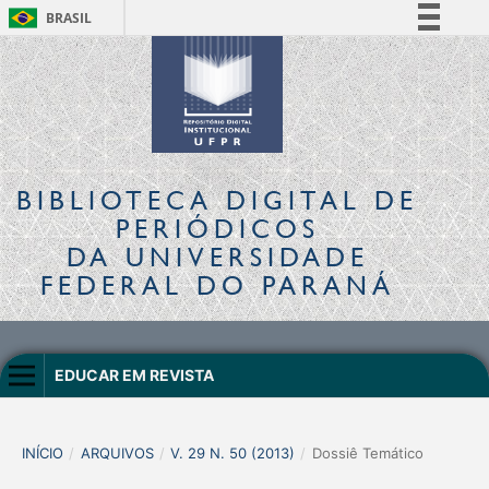
BRASIL
Simplifique!
Comunica BR
Participe
Acesso à informação
Legislação
BIBLIOTECA DIGITAL
DE
Canais
PERIÓDICOS
DA UNIVERSIDADE
FEDERAL DO PARANÁ
EDUCAR EM REVISTA
INÍCIO
/
ARQUIVOS
/
V. 29 N. 50 (2013)
/
Dossiê Temático