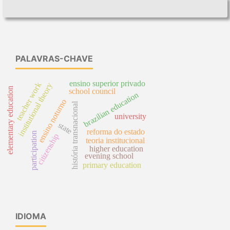
PALAVRAS-CHAVE
ensino superior privado
teacher work
institutional theory
elementary education
school council
brazilian education
ensino noturno
história transnacional
university
state
reforma do estado
participation
citizenship
teoria institucional
higher education
evening school
primary education
IDIOMA